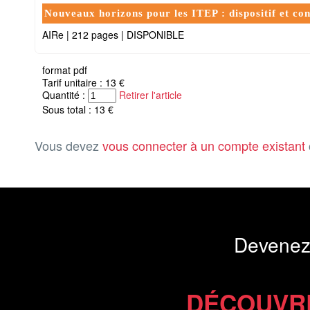
Nouveaux horizons pour les ITEP : dispositif et con
AIRe
|
212 pages
|
DISPONIBLE
format pdf
Tarif unitaire : 13 €
Quantité :
Retirer l'article
Sous total : 13 €
Vous devez
vous connecter à un compte existant
Devenez
DÉCOUVR