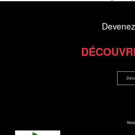
Présentation du li
Devenez
Commander le livre 22 €
DÉCOUVR
Déc
Nous