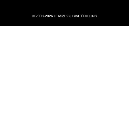
© 2008-2026 CHAMP SOCIAL ÉDITIONS
Nous contacter
34 bis rue clérisseau - 30000 Nîmes
Tel : 04 66 29 10 04
contact@champsocial.com
Liens utiles
À PROPOS
NEWSLETTER
LIENS