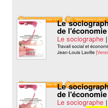
Commander le livre 12 €
Téléchargement gratuit
Le sociograph
de l'économie 
Le sociographe
Travail social et économi
Jean-Louis Laville
[Vers
Le sociograph
Commander le livre 18 €
Téléchargement gratuit
de l'économie 
Le sociographe