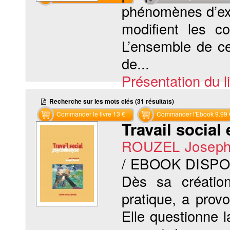
phénomènes d’exc
modifient les co
L’ensemble de c
de...
Présentation du li
Recherche sur les mots clés (31 résultats)
Commander le livre 13 €
Commander l'Ebook 9.99 
Travail social
ROUZEL Josep
/ EBOOK DISP
Dès sa créatio
pratique, a pro
Elle questionne 