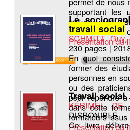
permet de nous m
supportant les 
Le sociograp
culture, autre n
travail social
du lien social. À c
SCHMITT Guy
Présentation du li
230 pages
|
201
En quoi consis
Commander l'Ebook 11.9 €
Téléchargement abon
former des étud
personnes en sou
ou des praticien
Travail socia
pour répondre à 
KÉRIMEL DE 
dans cette forma
DISPONIBLE
formateurs issus 
Ce livre déliv
Présentation du li