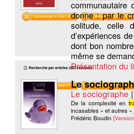
communautaire o
donne : par le c
Commander le livre 18 €
Commander l'Ebook 8.9 €
solitude, celle
d’expériences de 
dont bon nombre 
même se demand
Présentation du li
Recherche par articles (253 résultats)
Le sociographe
Commander le livre 17 €
Commander l'Ebook 8.4 €
Le sociographe
De la complexité en
tr
incasables » et autres « 
Frédéric Boudin
[Versio