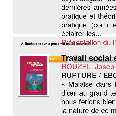
dernières années
pratique et théor
pratique (comme
éclairer les...
Présentation du li
Recherche sur la présentation (86 résultats)
Travail social
Commander l'Ebook 10 €
Téléchargement abon
ROUZEL Josep
RUPTURE / EB
« Malaise dans
d’œil au grand te
nous ferions bien
la nature de ce m