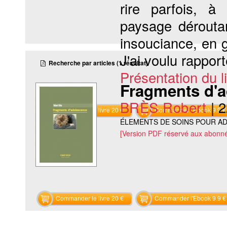
rire parfois, à
paysage dérouta
insouciance, en g
J'ai voulu rapport
Recherche par articles (1 résultat)
Présentation du li
Fragments d'
BRÈS Robert
|
2
Commander le livre 20 €
Commander l'Ebook 9.9 €
ÉLEMENTS DE SOINS POUR 
[Version PDF réservé aux abonné
Commander le livre 20 €
Commander l'Ebook 9.9 €