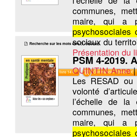
l’échelle de l
communes, mette
maire, qui a 
psychosociales 
sociaux du territo
Recherche sur les mots clés (1 résultat)
Présentation du li
PSM 4-2019. A
QUINTIN Anne
Commander le livre 14 €
Commander l'Ebook 9 €
Les RESAD ou « 
volonté d’articul
l’échelle de l
communes, mette
maire, qui a 
psychosociales 