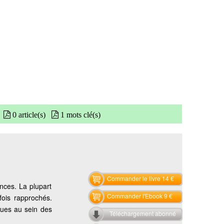
0 article(s)
1 mots clé(s)
Commander le livre 14 €
nces. La plupart
Commander l'Ebook 9 €
fois rapprochés.
ques au sein des
Téléchargement abonné