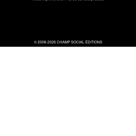
© 2008-2026 CHAMP SOCIAL ÉDITIONS
Nous contacter
34 bis rue clérisseau - 30000 Nîmes
Tel : 04 66 29 10 04
contact@champsocial.com