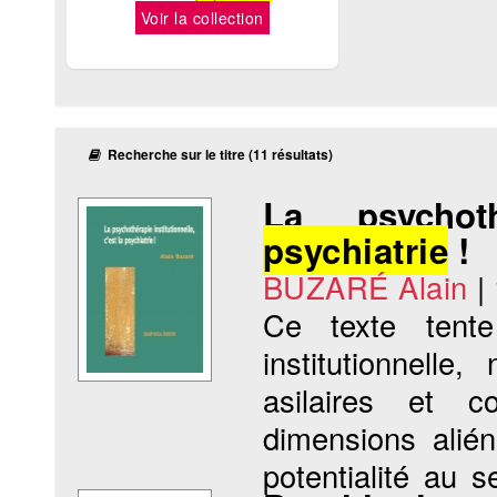
Voir la collection
Recherche sur le titre (11 résultats)
La psychoth
psychiatrie
!
BUZARÉ Alain
|
Ce texte tent
institutionnell
asilaires et c
dimensions aliéna
potentialité au s