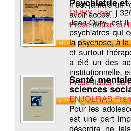
Psychiatrie et
n’est jamais un “
OURY Jean
|
32
avoir accès...
Jean Oury, est-il
Présentation du li
psychiatres qui 
la psychose, à la
Commander le livre 21 €
Commander l'Ebook 10.4 
et surtout thérap
a été un des act
institutionnelle, e
Santé mental
Présentation du li
sciences soci
ENJOLRAS Fran
Commander le livre 25 €
Commander l'Ebook 12.4 
Pour les adolesc
est une part imp
désordre ne lais