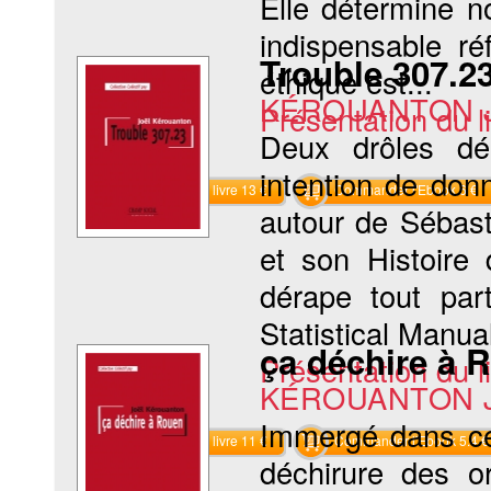
Elle détermine n
indispensable ré
Trouble 307.2
éthique est...
KÉROUANTON J
Présentation du li
Deux drôles dé
intention de don
Commander le livre 13 €
Commander l'Ebook 6 €
autour de Sébast
et son Histoire 
dérape tout par
Statistical Manual
ça déchire à 
Présentation du li
KÉROUANTON J
Immergé dans ce 
Commander le livre 11 €
Commander l'Ebook 5.4 €
déchirure des o