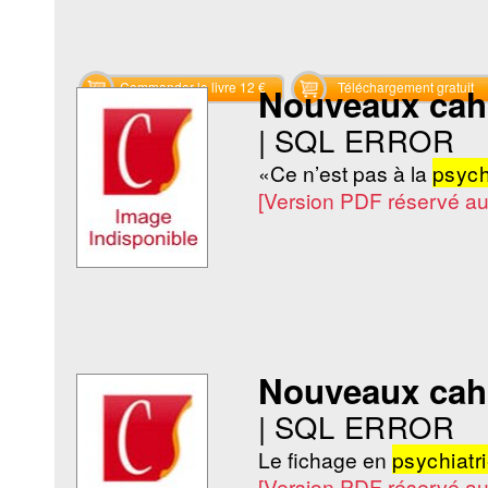
Commander le livre 12 €
Téléchargement gratuit
Nouveaux cahie
|
SQL ERROR
«Ce n’est pas à la
psych
[Version PDF réservé a
Nouveaux cahie
|
SQL ERROR
Le fichage en
psychiatr
[Version PDF réservé a