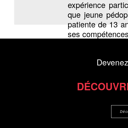
expérience parti
que jeune pédops
patiente de 13 a
ses compétences. 
Présentation du li
Devenez
Commander le livre 15 €
Commander l'Ebook 10 €
DÉCOUVR
Déc