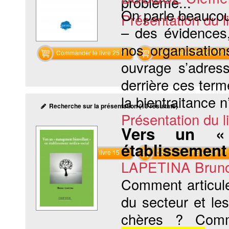
problème...
On parle beaucou
Présentation du li
– des évidences
nos organisation
Commander le livre 25 €
Commander l'Ebook 12.4 
ouvrage s’adress
derrière ces term
la bientraitance 
Recherche sur la présentation (13 résultats)
Présentation du li
Vers un
établissement
Commander le livre 15 €
Commander l'Ebook 10 €
LAPETINA Brun
Comment articul
du secteur et les
chères ? Comm