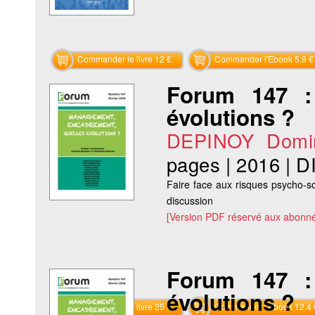
Commander le livre 12 €
Commander l'Ebook 5.9 €
Forum 147 :
évolutions ?
DEPINOY Domi
pages
|
2016
|
D
Faire face aux risques psycho-so
discussion
[Version PDF réservé aux abonné
Forum 147 :
évolutions ?
Commander le livre 25 €
Commander l'Ebook 12.4 