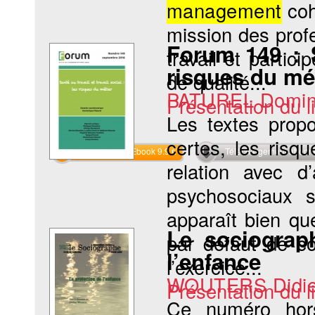
management
coh
mission des prof
Forum 149 : Sa
travail et partic
risques du mé
de qualité...
PATUREL Domin
Présentation du li
Les textes propo
certes, les risqu
Commander l'Ebook 9.9 €
Téléchargement abon
relation avec d
psychosociaux s
apparaît bien qu
Le sociograp
par défaut de col
l’enfance
l’exercice...
WOUTERS Didie
Présentation du li
Ce numéro hors