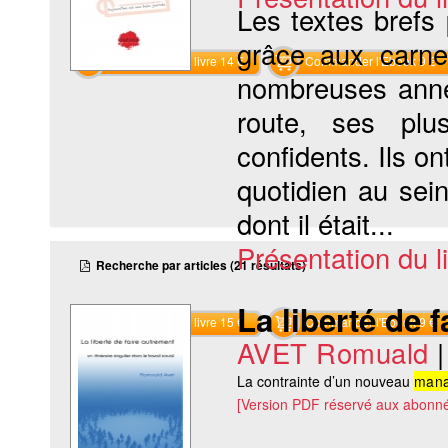
Les textes brefs
grâce aux carnet
Commander le livre 14 €
Commander l'Ebook 9 €
nombreuses anné
route, ses plu
confidents. Ils o
quotidien au sei
dont il était...
Présentation du li
Recherche par articles (21 résultats)
La liberté de 
Commander le livre 15 €
Commander l'Ebook 9 €
AVET Romuald
La contrainte d’un nouveau
man
[Version PDF réservé aux abonné