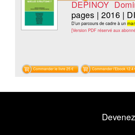
DEPINOY Domi
pages
|
2016
|
D
D’un parcours de cadre à un
ma
[Version PDF réservé aux abonné
Commander le livre 25 €
Commander l'Ebook 12.4 
Devenez