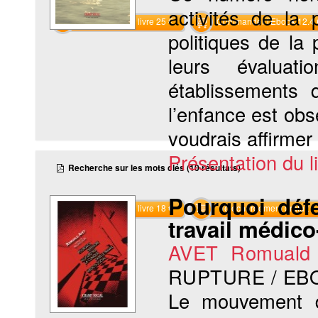
activités de la
Commander le livre 25 €
Commander l'Ebook 12.4 
politiques de la 
leurs évalua
établissements 
l’enfance est obs
voudrais affirmer i
Présentation du li
Recherche sur les mots clés (10 résultats)
Pourquoi défe
Commander le livre 18 €
Téléchargement gratuit
travail médico
AVET Romuald
RUPTURE / EB
Le mouvement de