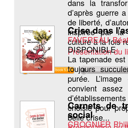
dans la transfo
d’après guerre a
de liberté, d’aut
Crise dans l'a
inspirée par la
FAVEREAU Béat
culture à la fois r
DISPONIBLE
Présentation du li
La tapenade est 
toujours succul
Commander l'Ebook 5.4 €
Téléchargement abon
purée. L’image
convient assez 
d’établissement
Carnets de tr
choisie pour prop
social
belle crise...
CROGNIER Phil
Présentation du li