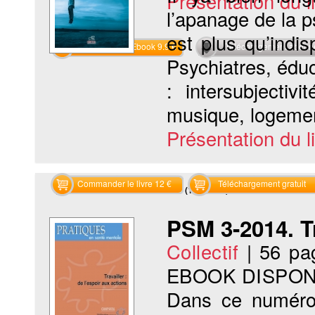
Présentation du li
l’apanage de la ps
est plus qu’indisp
Commander l'Ebook 9.9 €
Téléchargement abon
Psychiatres, éduc
: intersubjectiv
musique, logement
Présentation du li
Commander le livre 12 €
Téléchargement gratuit
Recherche sur les mots clés (1 résultat)
PSM 3-2014. Tr
Collectif
|
56 pa
EBOOK DISPON
Dans ce numéro,