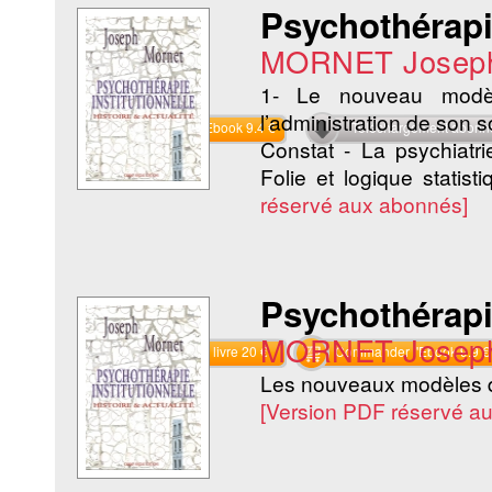
Psychothérapie
MORNET Josep
1- Le nouveau mode
l’administration de son s
Commander l'Ebook 9.4 €
Téléchargement abon
Constat - La psychiatr
Folie et logique statist
réservé aux abonnés]
Psychothérapie
MORNET Josep
Commander le livre 20 €
Commander l'Ebook 9.9 €
Les nouveaux modèles 
[Version PDF réservé a