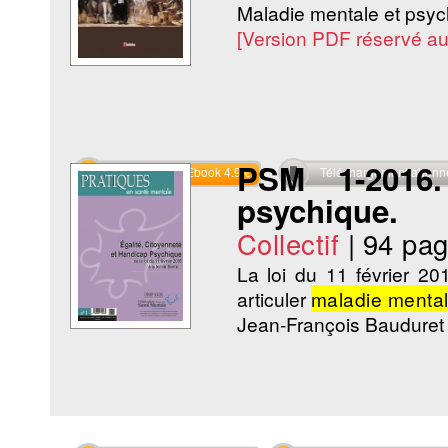
Maladie mentale et psyc
[Version PDF réservé a
PSM 1-2016.
Commander l'Ebook 4.9 €
Téléchargement abon
psychique.
Collectif
|
94 pa
La loi du 11 février 20
articuler
maladie menta
Jean-François Baudure