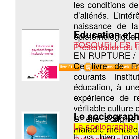
les conditions d
d’aliénés. L’inté
naissance de la
Education et p
épistémologique (
TOSQUELLES Fr
Présentation du li
EN RUPTURE /
Ce livre de Fra
Commander le livre 21 €
Commander l'Ebook 10.4 
courants institu
éducation, à une
expérience de r
véritable culture 
Le sociographe
Si elle s'origi
Le sociographe
maladie mentale
Il ya bien lo