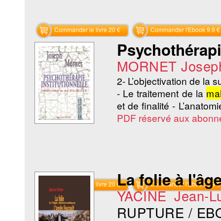
Commander le livre 20 €
Commander l'Ebook 9.9 €
Psychothérapie
MORNET Josep
2- L’objectivation de la su
- Le traitement de la
ma
et de finalité - L’anato
PDF réservé aux abonn
La folie à l'â
Commander le livre 20 €
Commander l'Ebook 9.9 €
YACINE Jean-L
RUPTURE / EB