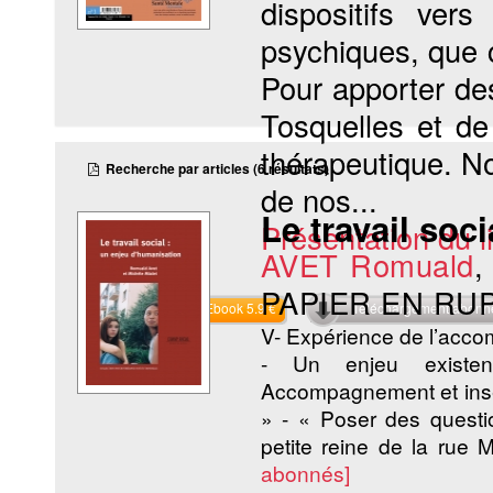
dispositifs ver
psychiques, que c
Pour apporter de
Tosquelles et de
thérapeutique. No
Recherche par articles (6 résultats)
de nos...
Le travail soc
Présentation du li
AVET Romuald
PAPIER EN RU
Commander l'Ebook 5.9 €
Téléchargement abon
V- Expérience de l’ac
- Un enjeu existent
Accompagnement et insert
» - « Poser des questi
petite reine de la rue 
abonnés]