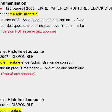
 d'humanisation
le
|
128 pages
|
2003
|
LIVRE PAPIER EN RUPTURE / EBOOK DIS
ent et
maladie mentale
e et sexualité - Accompagnement et insertion - « Avec
 Poser des questions pour ne pas devenir fou » - « La
»
[Version PDF réservé aux abonnés]
le. Histoire et actualité
|
2007
|
DISPONIBLE
die mentale
et de l’administration de son soin
nue un produit marchand - Folie et logique statistique
 réservé aux abonnés]
le. Histoire et actualité
|
2007
|
DISPONIBLE
adie mentale