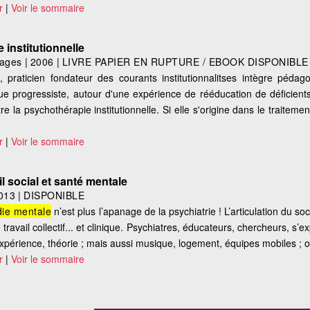
r
|
Voir le sommaire
 institutionnelle
ages
|
2006
|
LIVRE PAPIER EN RUPTURE / EBOOK DISPONIBLE
 praticien fondateur des courants institutionnalitses intègre pédagog
ique progressiste, autour d'une expérience de rééducation de déficient
re la psychothérapie institutionnelle. Si elle s'origine dans le traitem
r
|
Voir le sommaire
l social et santé mentale
013
|
DISPONIBLE
ie mentale
n’est plus l’apanage de la psychiatrie ! L’articulation du so
ravail collectif... et clinique. Psychiatres, éducateurs, chercheurs, s’ex
 expérience, théorie ; mais aussi musique, logement, équipes mobiles ; o
r
|
Voir le sommaire