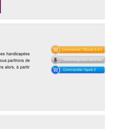
Commander l'Ebook 5.9 €
nnes handicapées
Téléchargement abonné
nous partirons de
s alors, à partir
Commander l'epub 2