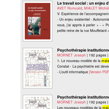
Le travail social : un enjeu
AVET Romuald
,
MIALET Michè
V- Expérience de l’accompagnem
- Un enjeu existentiel - Autonomi
vous, j’ai appris à parler » - «
petite reine de la rue Mouffetard 
Psychothérapie institutionnel
MORNET Joseph
|
192 pages
1- Le nouveau modèle de la
mala
Constat - La psychiatrie est deve
- L’outil informatique
[Version PDF
Psychothérapie institutionnel
MORNET Joseph
|
192 pages
Les nouveaux modèles de la
mal