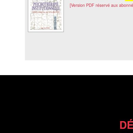
[Version PDF réservé aux abonné
DÉ