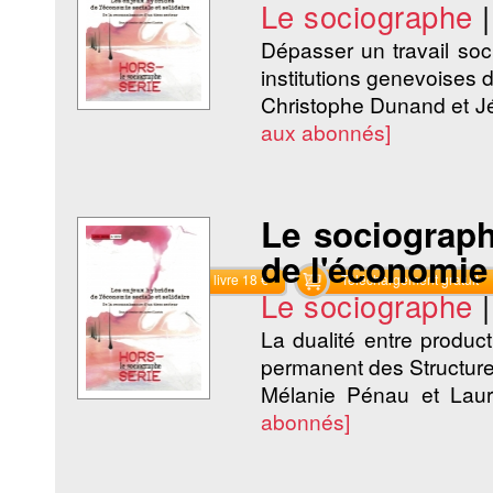
Le sociographe
Dépasser un travail socia
institutions genevoises d’
Christophe Dunand et J
aux abonnés]
Le sociograph
de l'économie 
Commander le livre 18 €
Téléchargement gratuit
Le sociographe
La dualité entre produ
permanent des Structure
Mélanie Pénau et La
abonnés]