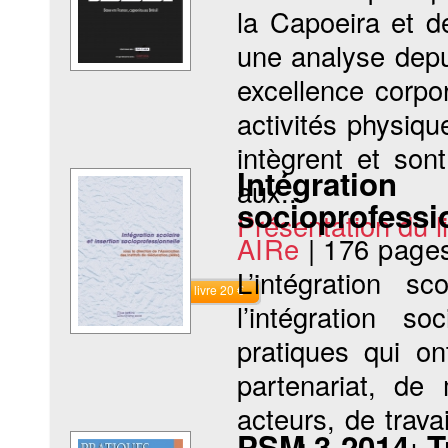
la Capoeira et d
une analyse depui
excellence corpo
activités physiqu
intègrent et son
Intégra
aux...
socioprofessi
Présentation du li
AIRe
|
176 page
L’intégration sc
Commander le livre 20 €
l’intégration s
pratiques qui on
partenariat, de
acteurs, de trava
PSM 3-2014. Tr