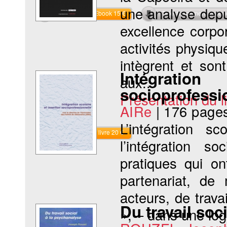
une analyse depui
Commander l'Ebook 15 €
Téléchargement abon
excellence corpo
activités physiqu
intègrent et son
Intégra
aux...
socioprofessi
Présentation du li
AIRe
|
176 page
L’intégration sc
Commander le livre 20 €
l’intégration s
pratiques qui on
partenariat, de
acteurs, de trava
Du travail soc
», – dans une lo