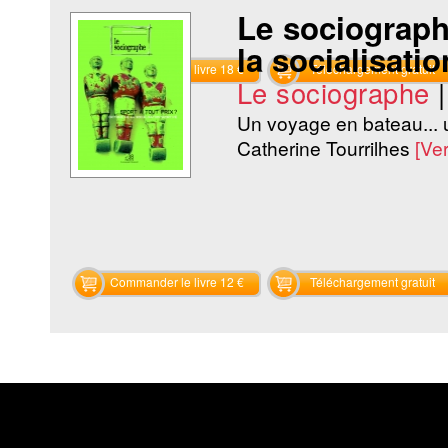
Le sociographe
la socialisati
Commander le livre 18 €
Téléchargement gratuit
Le sociographe
Un voyage en bateau... u
Catherine Tourrilhes
[Ve
Commander le livre 12 €
Téléchargement gratuit