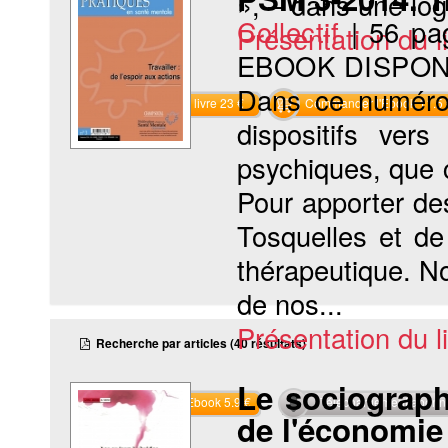
», – dans une lo
Collectif
|
56 pa
Présentation du li
EBOOK DISPON
Dans ce numéro,
Commander le livre 23 €
Commander l'Ebook 11.5 
dispositifs ver
psychiques, que c
Pour apporter de
Tosquelles et de
thérapeutique. No
de nos...
Présentation du li
Recherche par articles (40 résultats)
Le sociograph
Commander l'Ebook 5.9 €
Téléchargement abon
de l'économie 