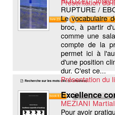
ROUZEL Josep
Présentation du li
RUPTURE / EB
Le vocabulaire d
Commander le livre 23 €
Commander l'Ebook 11.5 
broc, à partir d
comme une salade
compte de la pr
permet ici à l'au
d'une position cl
dur. C'est ce...
Présentation du li
Recherche sur les mots clés (11 résultats)
Excellence co
Commander l'Ebook 8.9 €
Téléchargement abon
MEZIANI Martial
Pour avoir pratiq