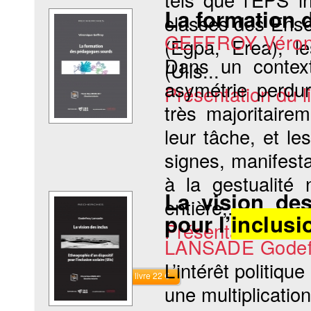
La formation
classes des Ense
GEFFROY Véron
(Egpa, Erea), le
Dans un context
(Ulis...
asymétrie perdu
Présentation du li
très majoritaire
leur tâche, et le
signes, manifesta
à la gestualité 
La vision des
entière,...
pour l’
inclusi
Présentation du li
LANSADE Godef
L’intérêt politique
Commander le livre 22 €
une multiplication