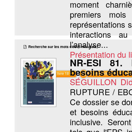
moment charniè
premiers mois 
représentations s
interactions au
l’analyse...
Recherche sur les mots clés (5 résultats)
Présentation du li
NR-ESI 81. 
besoins éducat
Commander le livre 18 €
Commander l'Ebook 8.9 €
SÉGUILLON Did
RUPTURE / EB
Ce dossier se don
et besoins éduca
inclusive. Seron
tels que l'EPS i