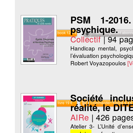
PSM 1-2016.
psychique.
Commander l'Ebook 12.4 €
Téléchargement abon
Collectif
|
94 pa
Handicap mental, psych
l’évaluation psychologiqu
Robert Voyazopoulos
[V
Société inclu
Commander le livre 19 €
Commander l'Ebook 9.4 €
réalité, le DI
AIRe
|
426 page
Atelier 3- L’Unité d’en