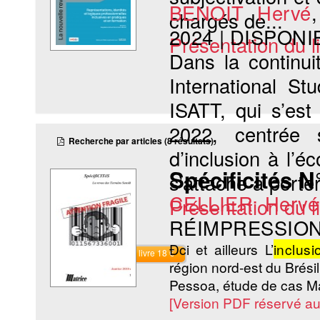
BENOIT Hervé
chargés de...
2024
|
DISPONI
Présentation du li
Dans la continui
International S
ISATT, qui s’est
2022, centrée s
Recherche par articles (8 résultats)
d’inclusion à l’é
Spécificités N°
s’attache à porter
CELLIER Hervé
Présentation du li
RÉIMPRESSION
Đci et ailleurs L’
inclusi
Commander le livre 18 €
région nord-est du Brésil 
Pessoa, étude de cas M
[Version PDF réservé a