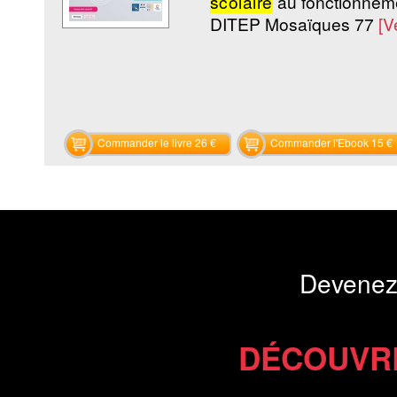
scolaire
au fonctionnem
DITEP Mosaïques 77
[V
Commander le livre 26 €
Commander l'Ebook 15 €
Devenez
DÉCOUVR