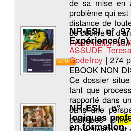
de sa mise en a
problème qui est 
distance de toute
NR-ESI n° 97
de décrire et d’an
Expérience(s),
Présentation du li
ASSUDE Teres
Godefroy
|
274 
Commander le livre 18 €
EBOOK NON DI
Ce dossier situe
tant que process
rapporté dans un
NR-ESI n° 1
dans une perspec
logiques profe
publiques d’
inc
en formation
subjectivation et 