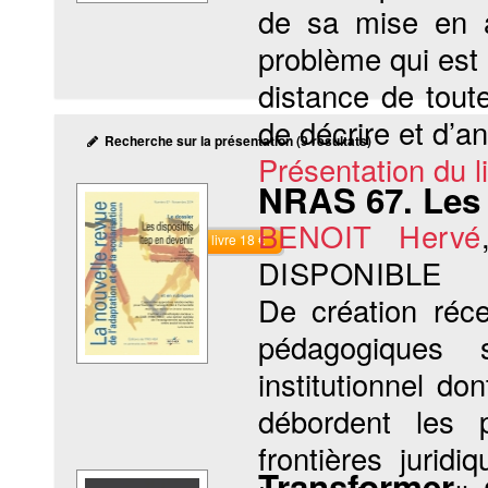
de sa mise en a
problème qui est 
distance de toute
de décrire et d’an
Recherche sur la présentation (9 résultats)
Présentation du li
NRAS 67. Les 
BENOIT Hervé
Commander le livre 18 €
DISPONIBLE
De création réce
pédagogiques s
institutionnel do
débordent les p
frontières jurid
Transformer 