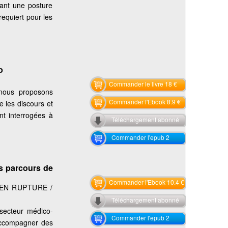
vant une posture
equiert pour les
p
Commander le livre 18 €
 nous proposons
Commander l'Ebook 8.9 €
e les discours et
t interrogées à
Téléchargement abonné
Commander l'epub 2
s parcours de
Commander l'Ebook 10.4 €
 EN RUPTURE /
Téléchargement abonné
 secteur médico-
Commander l'epub 2
’accompagner des