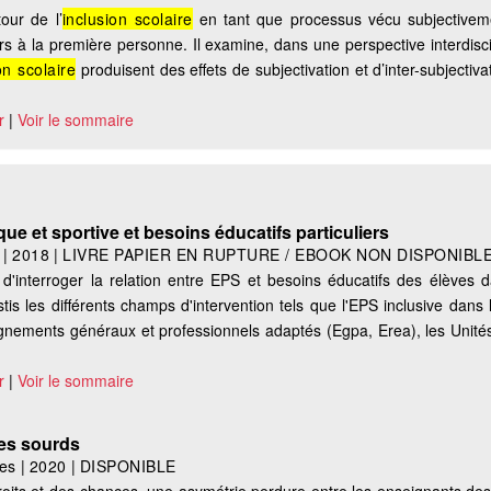
our de l’
inclusion scolaire
en tant que processus vécu subjectiveme
s à la première personne. Il examine, dans une perspective interdisci
on scolaire
produisent des effets de subjectivation et d’inter-subjectivat
r
|
Voir le sommaire
e et sportive et besoins éducatifs particuliers
|
2018
|
LIVRE PAPIER EN RUPTURE / EBOOK NON DISPONIBL
d'interroger la relation entre EPS et besoins éducatifs des élèves 
stis les différents champs d'intervention tels que l'EPS inclusive dans 
ignements généraux et professionnels adaptés (Egpa, Erea), les Unités
r
|
Voir le sommaire
es sourds
es
|
2020
|
DISPONIBLE