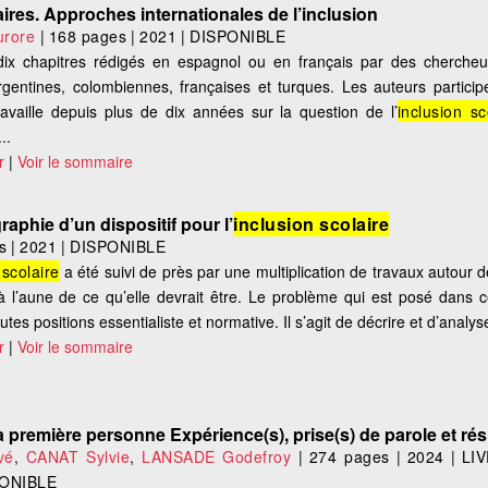
aires. Approches internationales de l’inclusion
rore
|
168 pages
|
2021
|
DISPONIBLE
 dix chapitres rédigés en espagnol ou en français par des cherche
rgentines, colombiennes, françaises et turques. Les auteurs partici
ravaille depuis plus de dix années sur la question de l’
inclusion sc
..
r
|
Voir le sommaire
raphie d’un dispositif pour l’
inclusion scolaire
s
|
2021
|
DISPONIBLE
 scolaire
a été suivi de près par une multiplication de travaux autour de
 l’aune de ce qu’elle devrait être. Le problème qui est posé dans ce 
es positions essentialiste et normative. Il s’agit de décrire et d’analyse
r
|
Voir le sommaire
la première personne Expérience(s), prise(s) de parole et ré
vé
,
CANAT Sylvie
,
LANSADE Godefroy
|
274 pages
|
2024
|
LI
ONIBLE