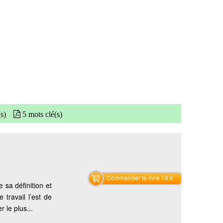
(s)
5 mots clé(s)
Commander le livre 18 €
 sa définition et
travail l’est de
r le plus...