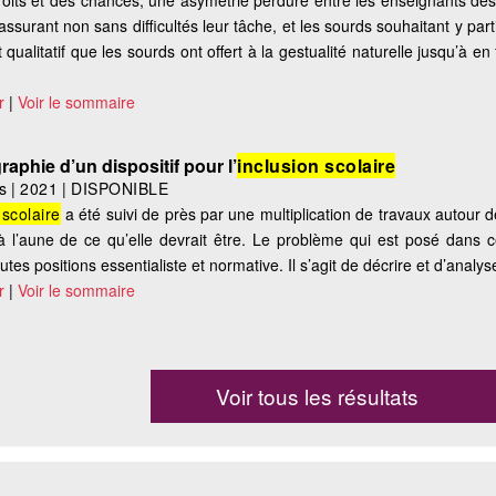
roits et des chances, une asymétrie perdure entre les enseignants des
ssurant non sans difficultés leur tâche, et les sourds souhaitant y part
qualitatif que les sourds ont offert à la gestualité naturelle jusqu’à en
r
|
Voir le sommaire
raphie d’un dispositif pour l’
inclusion scolaire
s
|
2021
|
DISPONIBLE
 scolaire
a été suivi de près par une multiplication de travaux autour de
 l’aune de ce qu’elle devrait être. Le problème qui est posé dans ce 
es positions essentialiste et normative. Il s’agit de décrire et d’analyse
r
|
Voir le sommaire
Voir tous les résultats