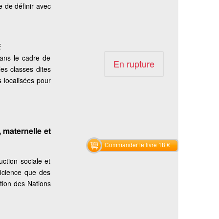
 de définir avec
E
dans le cadre de
En rupture
les classes dites
 localisées pour
 maternelle et
Commander le livre 18 €
ction sociale et
ficience que des
tion des Nations