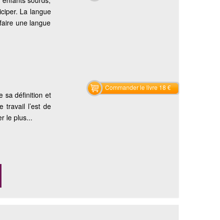
 enfants sourds,
iciper. La langue
 faire une langue
Commander le livre 18 €
 sa définition et
travail l’est de
r le plus...