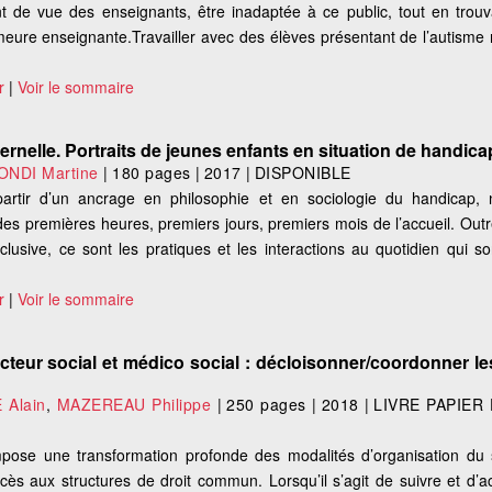
nt de vue des enseignants, être inadaptée à ce public, tout en trou
eure enseignante.Travailler avec des élèves présentant de l’autisme r
r
|
Voir le sommaire
rnelle. Portraits de jeunes enfants en situation de handica
NDI Martine
|
180 pages
|
2017
|
DISPONIBLE
 partir d’un ancrage en philosophie et en sociologie du handicap,
es premières heures, premiers jours, premiers mois de l’accueil. Outr
inclusive, ce sont les pratiques et les interactions au quotidien qui son
r
|
Voir le sommaire
teur social et médico social : décloisonner/coordonner le
 Alain
,
MAZEREAU Philippe
|
250 pages
|
2018
|
LIVRE PAPIER
mpose une transformation profonde des modalités d’organisation du
’accès aux structures de droit commun. Lorsqu’il s’agit de suivre et d