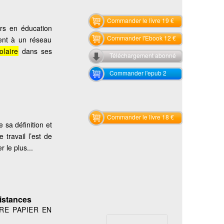
Commander le livre 19 €
urs en éducation
Commander l'Ebook 12 €
pent à un réseau
olaire
dans ses
Téléchargement abonné
Commander l'epub 2
Commander le livre 18 €
 sa définition et
travail l’est de
r le plus...
sistances
VRE PAPIER EN