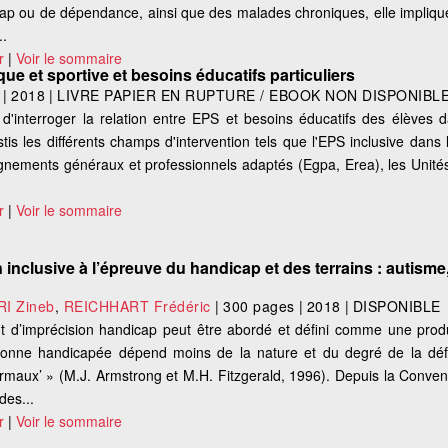
ap ou de dépendance, ainsi que des malades chroniques, elle implique
..
r
|
Voir le sommaire
e et sportive et besoins éducatifs particuliers
|
2018
|
LIVRE PAPIER EN RUPTURE / EBOOK NON DISPONIBL
d'interroger la relation entre EPS et besoins éducatifs des élèves 
stis les différents champs d'intervention tels que l'EPS inclusive dans 
ignements généraux et professionnels adaptés (Egpa, Erea), les Unités
r
|
Voir le sommaire
 inclusive à l’épreuve du handicap et des terrains : autisme,
I Zineb
,
REICHHART Frédéric
|
300 pages
|
2018
|
DISPONIBLE
d’imprécision handicap peut être abordé et défini comme une produ
ersonne handicapée dépend moins de la nature et du degré de la dé
rmaux’ » (M.J. Armstrong et M.H. Fitzgerald, 1996). Depuis la Conven
des...
r
|
Voir le sommaire