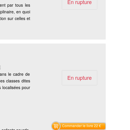
En rupture
nt par tous les
plinaire, en quoi
ion sur celles et
E
dans le cadre de
En rupture
les classes dites
 localisées pour
Commander le livre 22 €