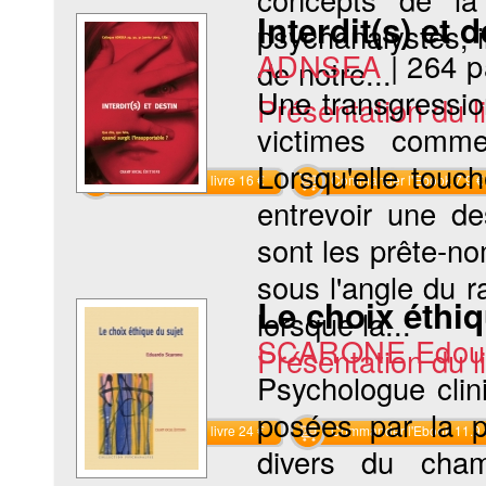
Interdit(s) et 
psychanalystes, i
ADNSEA
|
264 
de notre...
Une transgressio
Présentation du li
victimes comme
Lorsqu'elle touch
Commander le livre 16 €
Commander l'Ebook 7.9 €
entrevoir une d
sont les prête-no
sous l'angle du r
Le choix éthiq
lorsque la...
SCARONE Edou
Présentation du li
Psychologue clini
posées par la p
Commander le livre 24 €
Commander l'Ebook 11.9 
divers du cham