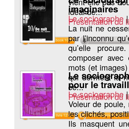
vient-elle pas bo
imaginaires
idéal de...
Le sociographe
Présentation du li
La nuit ne cesse
par l’inconnu qu’
Commander l'Ebook 10.4 €
Téléchargement abon
qu’elle procure
composer avec 
mots (et images)
Le sociograph
qui dorment la nu
pour le travail
ce...
Le sociographe
Présentation du li
Voleur de poule, 
les clichés, posit
Commander le livre 12 €
Téléchargement gratuit
Ils masquent une