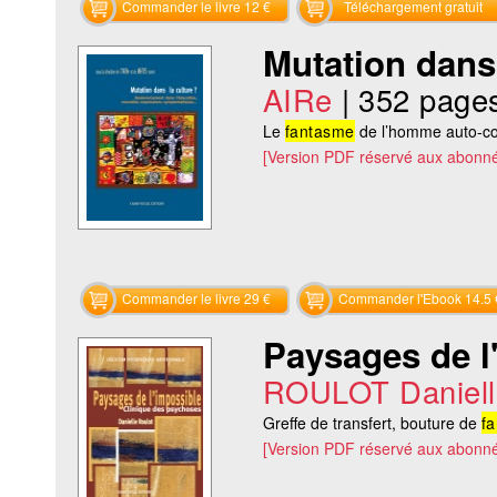
Commander le livre 12 €
Téléchargement gratuit
Mutation dans 
AIRe
|
352 page
Le
fantasme
de l’homme auto-con
[Version PDF réservé aux abonné
Commander le livre 29 €
Commander l'Ebook 14.5 
Paysages de l
ROULOT Daniell
Greffe de transfert, bouture de
f
[Version PDF réservé aux abonné