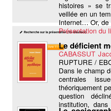
histoires » se t
veillée en un temp
Internet… Or, de 
Présentation du li
Recherche sur la présentation (10 résultats)
Le déficient m
Commander le livre 11 €
CABASSUT Jac
RUPTURE / EB
Dans le champ de 
centrales issu
théoriquement per
question déclin
institution, da
Le sociographe