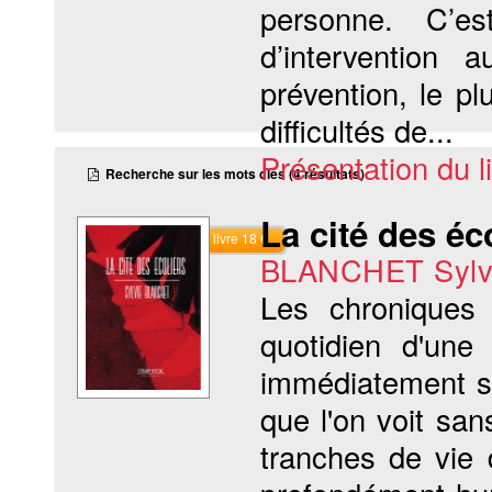
personne. C’es
d’intervention 
prévention, le p
difficultés de...
Présentation du li
Recherche sur les mots clés (4 résultats)
La cité des éc
Commander le livre 18 €
BLANCHET Sylv
Les chroniques
quotidien d'une 
immédiatement se
que l'on voit sa
tranches de vie 