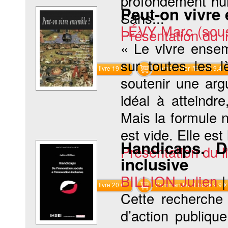
profondément hum
Peut-on vivre
Sans...
LÉVY Marc (sous 
Présentation du li
« Le vivre ensem
sur toutes les 
Commander le livre 19 €
Commander l'Ebook 9.4 €
soutenir une arg
idéal à atteindr
Mais la formule 
est vide. Elle est
Handicaps. De
Présentation du li
inclusive
BILLION Julien
Commander le livre 20 €
Commander l'Ebook 9.9 €
Cette recherche
d’action publiqu