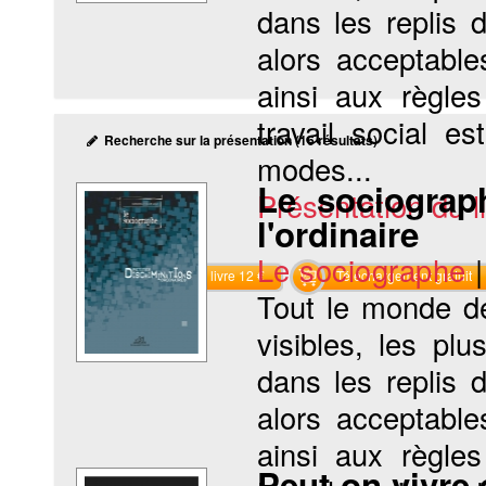
dans les replis 
alors acceptabl
ainsi aux règles
travail social e
Recherche sur la présentation (16 résultats)
modes...
Le sociograp
Présentation du li
l'ordinaire
Le sociographe
Commander le livre 12 €
Téléchargement gratuit
Tout le monde d
visibles, les plu
dans les replis 
alors acceptabl
ainsi aux règles
Peut-on vivre