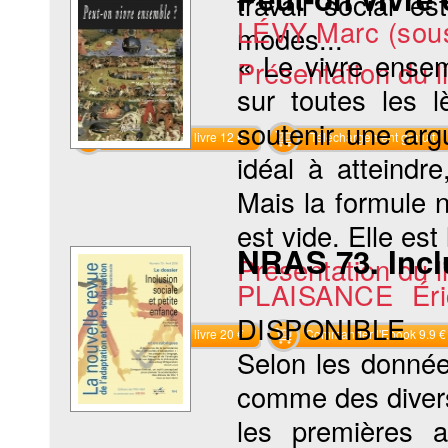
travail social e
LÉVY Marc (sous 
modes...
« Le vivre ensem
Présentation du li
sur toutes les 
soutenir une arg
Commander le livre 12 €
Téléchargement gratuit
idéal à atteindr
Mais la formule 
est vide. Elle est
NRAS 73. Inclu
Présentation du li
PLAISANCE Éri
DISPONIBLE
Commander le livre 20 €
Commander l'Ebook 9.9 €
Selon les donnée
comme des divers
les premières a