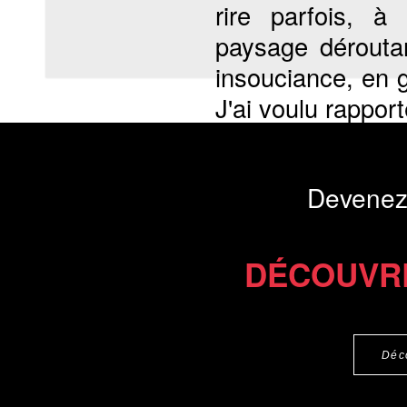
rire parfois, à
paysage dérouta
insouciance, en g
J'ai voulu rapport
Présentation du li
Devenez
Commander le livre 20 €
Commander l'Ebook 9.9 €
DÉCOUVR
Déc