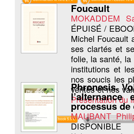
Foucault
MOKADDEM Sa
ÉPUISÉ / EBOO
Michel Foucault 
ses clartés et s
folie, la santé, l
institutions et 
nos soucis les p
Phronesis. Vol
vérités et nos vale
l’alternance
Présentation du li
processus de c
MAUBANT Phili
Commander l'Ebook 5.9 €
Téléchargement abon
DISPONIBLE