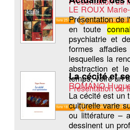
Présentation du li
LE ROUX Marie-
Présentation de l
Commander le livre 25 €
Commander l'Ebook 15 €
en toute
conna
psychiatrie et d
formes affadies
lesquelles la re
abstraction et l
La cécité et s
temps, voire un ar
ROMANO Hugu
Présentation du li
La cécité est un 
culturelle varie 
Commander le livre 18 €
Commander l'Ebook 8.9 €
ou littérature – 
dessinent un profi