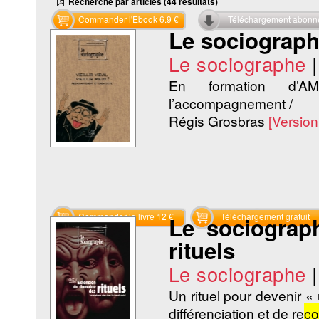
Recherche par articles (44 résultats)
Commander l'Ebook 6.9 €
Téléchargement abon
Le sociographe 
Le sociographe
En formation d’
l’accompagnement /
Régis Grosbras
[Versio
Commander le livre 12 €
Téléchargement gratuit
Le sociograp
rituels
Le sociographe
Un rituel pour devenir « 
différenciation et de re
co