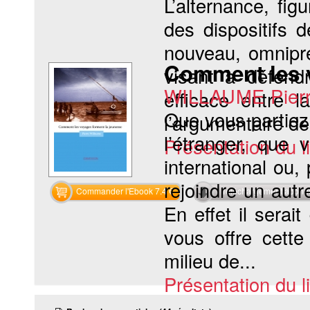
L’alternance, fi
des dispositifs d
nouveau, omnipré
Comment les v
visant à défendr
WILLAUME Pier
efficace entre l
Que vous partiez 
l’argumentaire des
l’étranger, que 
Présentation du li
international ou
rejoindre un autr
Commander l'Ebook 7.4 €
Téléchargement abon
En effet il sera
vous offre cett
milieu de...
Présentation du li