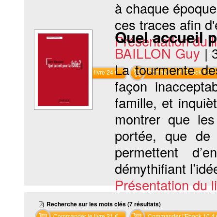
à chaque époque. 
ces traces afin d'
Quel accueil p
Présentation du li
BAILLON Guy
|
La tourmente des
Commander le livre 24 €
Commander l'Ebook 12 €
façon inaccepta
famille, et inquiè
montrer que les
portée, que de
permettent d’e
démythifiant l’idée
Présentation du li
Recherche sur les mots clés (7 résultats)
Commander le livre 21 €
Commander l'Ebook 10.4 