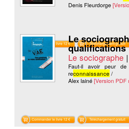
Denis Fleurdorge
[Versi
Le sociograph
Commander le livre 12 €
Téléchargement gratuit
qualifications
Le sociographe
Faut-il avoir peur 
re
connaissance
/
Alex lainé
[Version PDF 
Commander le livre 12 €
Téléchargement gratuit