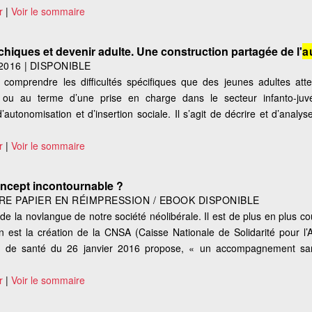
r
|
Voir le sommaire
chiques et devenir adulte. Une construction partagée de l'
a
2016
|
DISPONIBLE
 comprendre les difficultés spécifiques que des jeunes adultes atte
on ou au terme d’une prise en charge dans le secteur infanto-juvé
autonomisation et d’insertion sociale. Il s’agit de décrire et d’analy
r
|
Voir le sommaire
ncept incontournable ?
VRE PAPIER EN RÉIMPRESSION / EBOOK DISPONIBLE
e de la novlangue de notre société néolibérale. Il est de plus en plus c
e en est la création de la CNSA (Caisse Nationale de Solidarité pour l
loi de santé du 26 janvier 2016 propose, « un accompagnement sani
r
|
Voir le sommaire