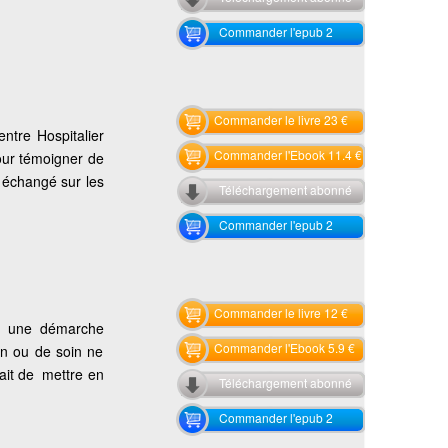
Commander l'epub 2
Commander le livre 23 €
ntre Hospitalier
Commander l'Ebook 11.4 €
pour témoigner de
t échangé sur les
Téléchargement abonné
Commander l'epub 2
Commander le livre 12 €
ans une démarche
Commander l'Ebook 5.9 €
ion ou de soin ne
uait de mettre en
Téléchargement abonné
Commander l'epub 2