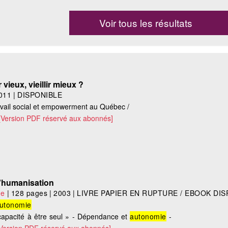
Voir tous les résultats
 vieux, vieillir mieux ?
011
|
DISPONIBLE
vail social et empowerment au Québec /
[Version PDF réservé aux abonnés]
 d'humanisation
le
|
128 pages
|
2003
|
LIVRE PAPIER EN RUPTURE / EBOOK DIS
utonomie
apacité à être seul » - Dépendance et
autonomie
-