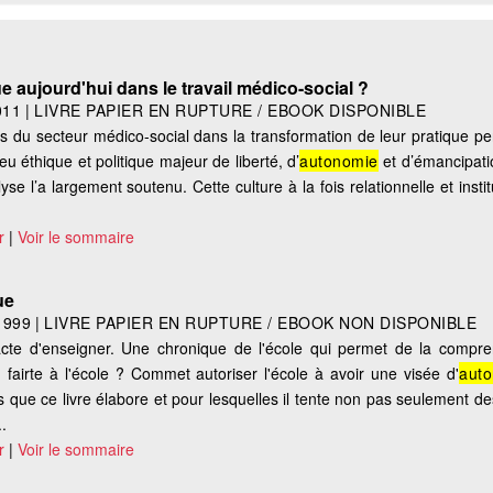
e aujourd'hui dans le travail médico-social ?
011
|
LIVRE PAPIER EN RUPTURE / EBOOK DISPONIBLE
du secteur médico-social dans la transformation de leur pratique pe
u éthique et politique majeur de liberté, d’
autonomie
et d’émancipatio
yse l’a largement soutenu. Cette culture à la fois relationnelle et instit
r
|
Voir le sommaire
ue
1999
|
LIVRE PAPIER EN RUPTURE / EBOOK NON DISPONIBLE
cte d'enseigner. Une chronique de l'école qui permet de la compre
fairte à l'école ? Commet autoriser l'école à avoir une visée d'
aut
s que ce livre élabore et pour lesquelles il tente non pas seulement 
..
r
|
Voir le sommaire