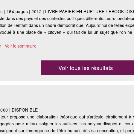
le
|
164 pages
|
2012
|
LIVRE PAPIER EN RUPTURE / EBOOK DIS
sté dans des pays et des contextes politiques différents.Leurs fondateu
ation de l'enfant dans un cadre démocratique. Aujourd'hui de telles ex
nvoqué à une place de « citoyen » qui fait de lui un sujet que l'on ne
r
|
Voir le sommaire
Voir tous les résultats
2000
|
DISPONIBLE
eur propose une élaboration théorique qui s’articule étroitement à s
gagées pour mieux soigner les autistes, les polyhandicapés et ceux 
seignent sur l’émergence de l’être humain dès sa conception, et per