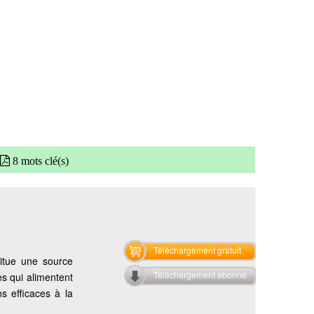
8 mots clé(s)
Téléchargement gratuit
titue une source
Téléchargement abonné
es qui alimentent
s efficaces à la