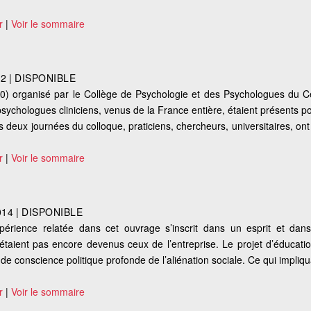
r
|
Voir le sommaire
o
12
|
DISPONIBLE
0) organisé par le Collège de Psychologie et des Psychologues du Ce
psychologues cliniciens, venus de la France entière, étaient présents 
les deux journées du colloque, praticiens, chercheurs, universitaires, on
r
|
Voir le sommaire
014
|
DISPONIBLE
expérience relatée dans cet ouvrage s’inscrit dans un esprit et d
i n’étaient pas encore devenus ceux de l’entreprise. Le projet d’éducat
de conscience politique profonde de l’aliénation sociale. Ce qui impliq
r
|
Voir le sommaire