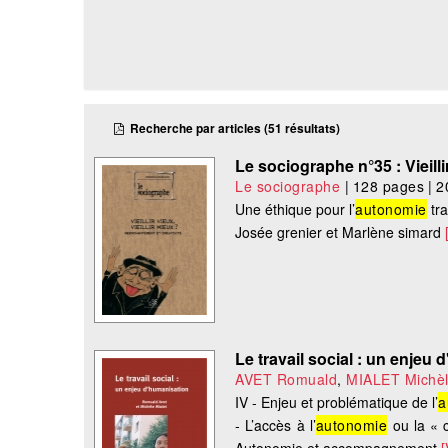
Recherche par articles (51 résultats)
Le sociographe n°35 : Vieillir
Le sociographe
|
128 pages
|
2
Une éthique pour l’
autonomie
tra
Josée grenier et Marlène simard
Le travail social : un enjeu
AVET Romuald
,
MIALET Michè
IV - Enjeu et problématique de l’
a
- L’accès à l’
autonomie
ou la « c