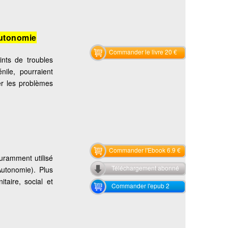
utonomie
Commander le livre 20 €
ints de troubles
nile, pourraient
ser les problèmes
Commander l'Ebook 6.9 €
ouramment utilisé
Téléchargement abonné
’Autonomie). Plus
taire, social et
Commander l'epub 2