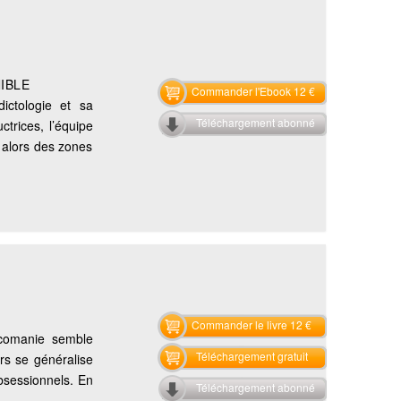
IBLE
Commander l'Ebook 12 €
ictologie et sa
Téléchargement abonné
trices, l’équipe
t alors des zones
Commander le livre 12 €
xicomanie semble
Téléchargement gratuit
rs se généralise
obsessionnels. En
Téléchargement abonné