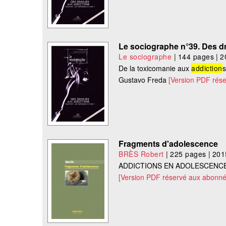
Le sociographe n°39. Des 
Le sociographe
|
144 pages
|
2
De la toxicomanie aux
addiction
s
Gustavo Freda
[Version PDF rés
Fragments d'adolescence
BRÈS Robert
|
225 pages
|
201
ADDICTIONS EN ADOLESCENC
[Version PDF réservé aux abonné