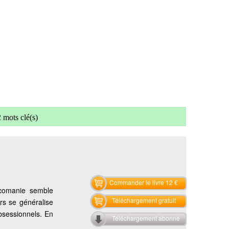
 mots clé(s)
Commander le livre 12 €
xicomanie semble
Téléchargement gratuit
rs se généralise
obsessionnels. En
Téléchargement abonné