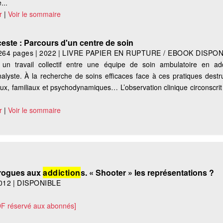
...
r
|
Voir le sommaire
ceste : Parcours d'un centre de soin
264 pages
|
2022
|
LIVRE PAPIER EN RUPTURE / EBOOK DISPON
 un travail collectif entre une équipe de soin ambulatoire en add
alyste. À la recherche de soins efficaces face à ces pratiques destruc
aux, familiaux et psychodynamiques… L’observation clinique circonscri
r
|
Voir le sommaire
drogues aux
addiction
s. « Shooter » les représentations ?
012
|
DISPONIBLE
DF réservé aux abonnés]