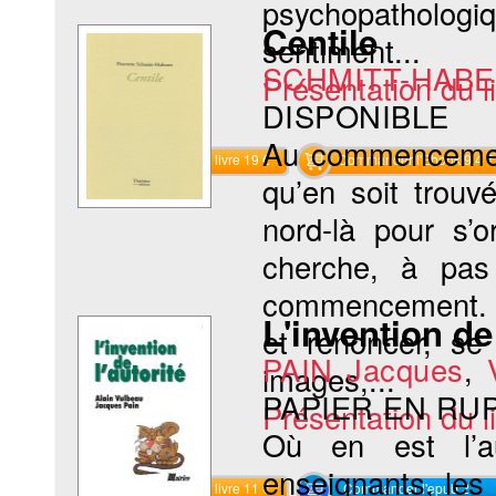
psychopathologi
Centile
sentiment...
SCHMITT-HABE
Présentation du li
DISPONIBLE
Au commencement 
Commander le livre 19 €
Commander l'Ebook 9.4 €
qu’en soit trouv
nord-là pour s’o
cherche, à pas
commencement. L’e
L'invention de 
et renoncer, se
PAIN Jacques
,
images,...
PAPIER EN RU
Présentation du li
Où en est l’au
enseignants, les
Commander le livre 11 €
Commander l'epub 2