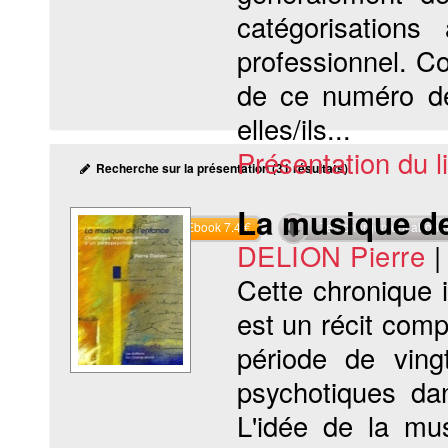
catégorisations
professionnel. Co
de ce numéro de 
elles/ils...
Présentation du li
Recherche sur la présentation (31 résultats)
La musique de
Commander l'Ebook 7.4 €
Téléchargement abon
DELION Pierre
Cette chronique i
est un récit comp
période de ving
psychotiques dan
L'idée de la mu