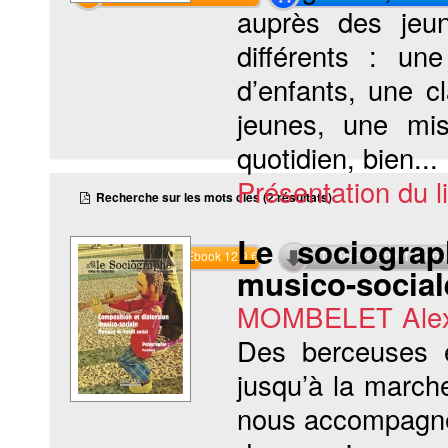
auprès des jeu
différents : un
d’enfants, une c
jeunes, une miss
quotidien, bien...
Présentation du li
Recherche sur les mots clés (2 résultats)
Le sociograp
Commander l'Ebook 12.9 €
Téléchargement abon
musico-social
MOMBELET Alex
Des berceuses e
jusqu’à la march
nous accompagne à