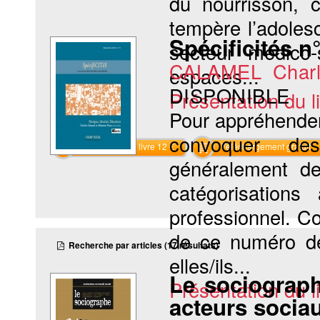
du nourrisson, c
tempère l’adoles
Spécificités n
secteur médico-
CALAMEL Charl
espaces...
DISPONIBLE
Présentation du li
Pour appréhender l
convoquer des 
Commander le livre 12 €
Téléchargement gratuit
généralement de
catégorisations
professionnel. Co
de ce numéro de 
Recherche par articles (17 résultats)
elles/ils...
Le sociographe
Présentation du li
acteurs sociau