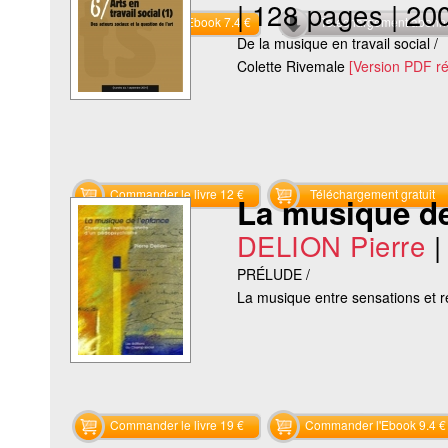
|
128 pages
|
20
Commander l'Ebook 7.4 €
Téléchargement abon
De la musique en travail social /
Colette Rivemale
[Version PDF r
Commander le livre 12 €
Téléchargement gratuit
La musique de
DELION Pierre
PRÉLUDE /
La musique entre sensations et r
Commander le livre 19 €
Commander l'Ebook 9.4 €