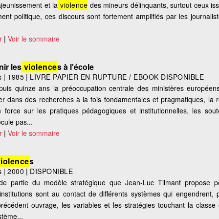
ajeunissement et la
violence
des mineurs délinquants, surtout ceux iss
ment politique, ces discours sont fortement amplifiés par les journalis
r
|
Voir le sommaire
nir les
violence
s à l'école
s
|
1985
|
LIVRE PAPIER EN RUPTURE / EBOOK DISPONIBLE
epuis quinze ans la préoccupation centrale des ministères européens
 dans des recherches à la fois fondamentales et pragmatiques, la 
 force sur les pratiques pédagogiques et institutionnelles, les so
cule pas...
r
|
Voir le sommaire
iolence
s
s
|
2000
|
DISPONIBLE
de partie du modèle stratégique que Jean-Luc Tilmant propose po
stitutions sont au contact de différents systèmes qui engendrent, 
récédent ouvrage, les variables et les stratégies touchant la classe 
stème...