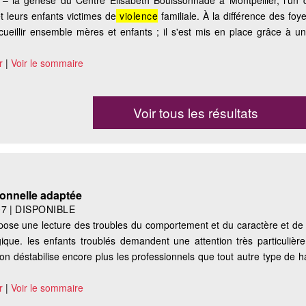
 – la genèse du Centre Élisabeth Bouissonnade à Montpellier, l'un
t leurs enfants victimes de
violence
familiale. À la différence des foye
cueillir ensemble mères et enfants ; il s'est mis en place grâce à u
r
|
Voir le sommaire
Voir tous les résultats
ionnelle adaptée
07
|
DISPONIBLE
pose une lecture des troubles du comportement et du caractère et de
ique. les enfants troublés demandent une attention très particulièr
ion déstabilise encore plus les professionnels que tout autre type de 
r
|
Voir le sommaire