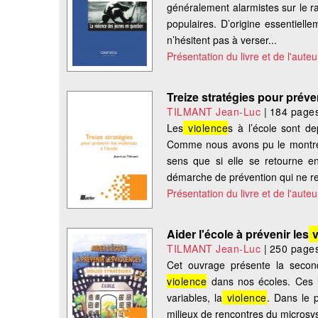
généralement alarmistes sur le r
populaires. D’origine essentielle
n’hésitent pas à verser...
Présentation du livre et de l'auteu
Treize stratégies pour préve
TILMANT Jean-Luc
|
184 page
Les
violence
s à l’école sont d
Comme nous avons pu le montrer
sens que si elle se retourne en
démarche de prévention qui ne re
Présentation du livre et de l'auteu
Aider l'école à prévenir les
v
TILMANT Jean-Luc
|
250 page
Cet ouvrage présente la secon
violence
dans nos écoles. Ces in
variables, la
violence
. Dans le p
milieux de rencontres du microsy