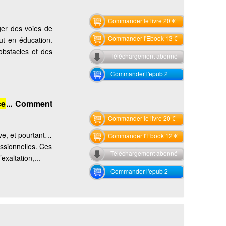
Commander le livre 20 €
ger des voies de
Commander l'Ebook 13 €
out en éducation.
 obstacles et des
Téléchargement abonné
Commander l'epub 2
ce
... Comment
Commander le livre 20 €
ive, et pourtant…
Commander l'Ebook 12 €
ssionnelles. Ces
Téléchargement abonné
exaltation,...
Commander l'epub 2