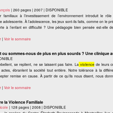
nçois
|
260 pages
|
2007
|
DISPONIBLE
familiaux à l’investissement de l’environnement introduit le rôle
adolescente. À l’adolescence, les jeux sont-ils faits, comme on le pr
te à l’enfant en difficulté ? Une pédagogie bien pensée est-elle d
r
|
Voir le sommaire
fort ou sommes-nous de plus en plus sourds ? Une clinique a
ONIBLE
ellent, se replient, ne se laissent pas faire. La
violence
de leurs cr
s actes, ébranlent la société tout entière. Notre tolérance à la diffé
ccepter remise en cause. À partir de ce qu’ils nous disent, nous donn
r
|
Voir le sommaire
re la Violence Familiale
cole
|
128 pages
|
2008
|
DISPONIBLE