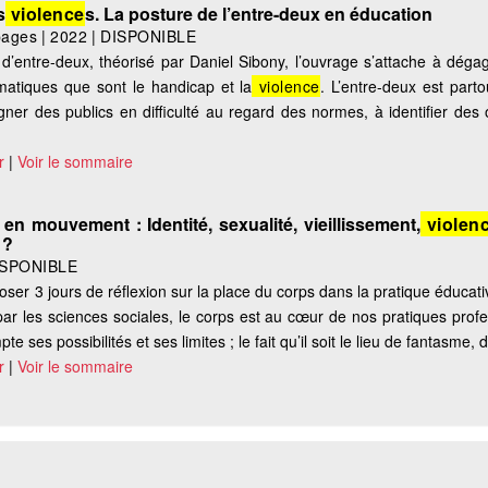
s
violence
s. La posture de l’entre-deux en éducation
pages
|
2022
|
DISPONIBLE
d’entre-deux, théorisé par Daniel Sibony, l’ouvrage s’attache à déga
matiques que sont le handicap et la
violence
. L’entre-deux est part
igner des publics en difficulté au regard des normes, à identifier des
r
|
Voir le sommaire
 en mouvement : Identité, sexualité, vieillissement,
violen
 ?
ISPONIBLE
oser 3 jours de réflexion sur la place du corps dans la pratique éducat
r les sciences sociales, le corps est au cœur de nos pratiques profe
ses possibilités et ses limites ; le fait qu’il soit le lieu de fantasme, d’
r
|
Voir le sommaire