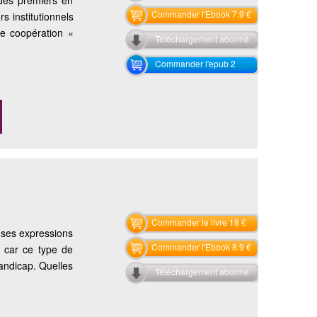
 des premiers en
Commander l'Ebook 7.9 €
rs institutionnels
ne coopération «
Téléchargement abonné
Commander l'epub 2
Commander le livre 18 €
 ses expressions
Commander l'Ebook 8.9 €
e car ce type de
handicap. Quelles
Téléchargement abonné