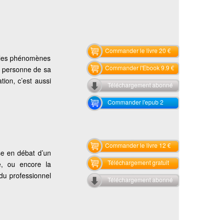
Commander le livre 20 €
t les phénomènes
Commander l'Ebook 9.9 €
ne personne de sa
tion, c’est aussi
Téléchargement abonné
Commander l'epub 2
Commander le livre 12 €
se en débat d’un
Téléchargement gratuit
ude, ou encore la
 du professionnel
Téléchargement abonné