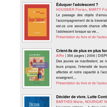
Éduquer l'adolescent ?
HOUSSIER Florian
,
MARTY Fra
Le passage des objets d’amour 
l’accompagnement de la traversée 
est-ce une seconde chance offer
l’adolescent lorsque sa vie...
Présentation du livre et de l'auteu
Crient-ils de plus en plus 
AIRe
|
356 pages
|
2006
|
DISP
Des jeunes se manifestent, se reb
leurs propos, l’intensité de leur
affectée et notre capacité à l’a
enseignent,...
Présentation du livre et de l'auteu
Décider de vivre. Lutte Cont
BARTHES Marie
,
NOURIGAT Ni