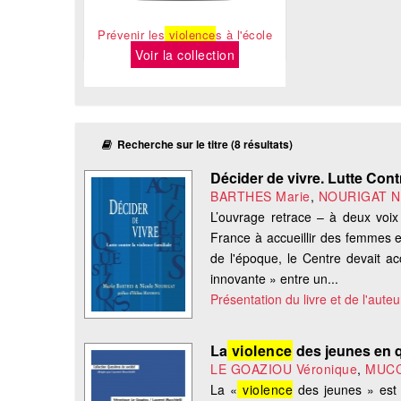
Prévenir les
violence
s à l'école
Voir la collection
Recherche sur le titre (8 résultats)
Décider de vivre. Lutte Cont
BARTHES Marie
,
NOURIGAT Ni
L’ouvrage retrace – à deux voix
France à accueillir des femmes e
de l'époque, le Centre devait ac
innovante » entre un...
Présentation du livre et de l'auteu
La
violence
des jeunes en 
LE GOAZIOU Véronique
,
MUCC
La «
violence
des jeunes » est u