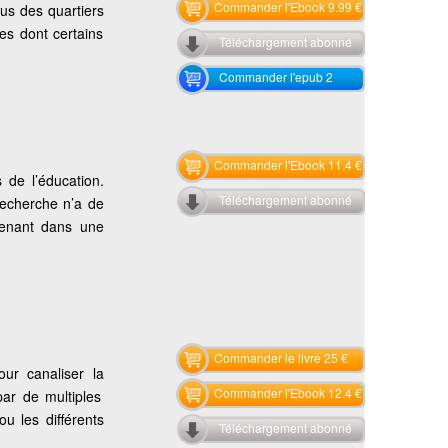
Commander l'Ebook 9.99 €
us des quartiers
tes dont certains
Téléchargement abonné
Commander l'epub 2
Commander l'Ebook 11.4 €
 de l’éducation.
Téléchargement abonné
recherche n’a de
utenant dans une
Commander le livre 25 €
ur canaliser la
Commander l'Ebook 12.4 €
par de multiples
ou les différents
Téléchargement abonné