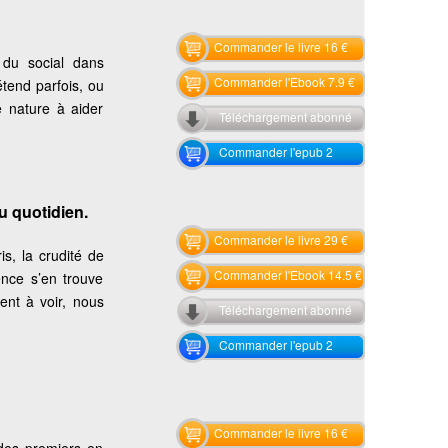
Commander le livre 16 €
 du social dans
Commander l'Ebook 7.9 €
étend parfois, ou
e nature à aider
Téléchargement abonné
Commander l'epub 2
u quotidien.
Commander le livre 29 €
is, la crudité de
Commander l'Ebook 14.5 €
rence s’en trouve
ent à voir, nous
Téléchargement abonné
Commander l'epub 2
Commander le livre 16 €