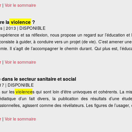
r
|
Voir le sommaire
re la
violence
?
es
|
2013
|
DISPONIBLE
xpérience et sa réflexion, nous propose un regard sur l’éducation e
n consiste à guider, à conduire vers un projet (de vie). C’est amener u
ie. Il s’agit de l’accompagner le chemin durant. Qui plus est, l’éduca
r
|
Voir le sommaire
dans le secteur sanitaire et social
17
|
DISPONIBLE
 sur les
violence
s qui sont loin d'être univoques et cohérents. La mi
médiatique d’un fait divers, la publication des résultats d’une ét
essionnelles, agissent comme des révélateurs. Les figures de l’usager,
r
|
Voir le sommaire