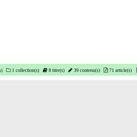
s)
1 collection(s)
8 titre(s)
39 contenu(s)
71 article(s)