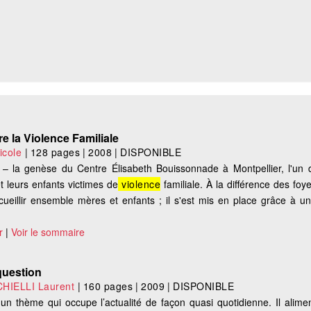
re la Violence Familiale
cole
|
128 pages
|
2008
|
DISPONIBLE
 – la genèse du Centre Élisabeth Bouissonnade à Montpellier, l'un
t leurs enfants victimes de
violence
familiale. À la différence des foye
cueillir ensemble mères et enfants ; il s'est mis en place grâce à u
r
|
Voir le sommaire
question
HIELLI Laurent
|
160 pages
|
2009
|
DISPONIBLE
n thème qui occupe l’actualité de façon quasi quotidienne. Il alime