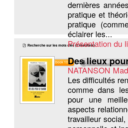
dernières années
pratique et théor
pratique (comme
éclairer les...
Présentation du li
Recherche sur les mots clés (2 résultats)
Des lieux pour
Commander l'Ebook 10 €
Téléchargement abon
NATANSON Made
Les difficultés r
comme dans les 
pour une meille
aspects relationn
travailleur social