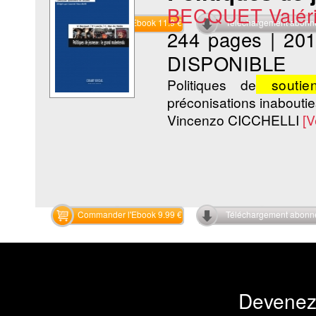
BECQUET Valér
Commander l'Ebook 11.9 €
Téléchargement abon
244 pages
|
20
DISPONIBLE
Politiques de
soutie
préconisations inaboutie
Vincenzo CICCHELLI
[V
Commander l'Ebook 9.99 €
Téléchargement abon
Devenez