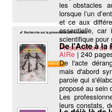
les obstacles a
lorsque l’un d’e
et ce aux différ
essentielle, ca
Recherche sur la présentation (33 résultats)
scientifique pour
De l'Acte à la
Présentation du li
AIRe
|
240 page
De l'acte dérang
Commander le livre 18 €
mais d'abord sy
parole qui s'élab
proposé au sein d
Les professionne
leurs constats, d
Le déjà-là de 