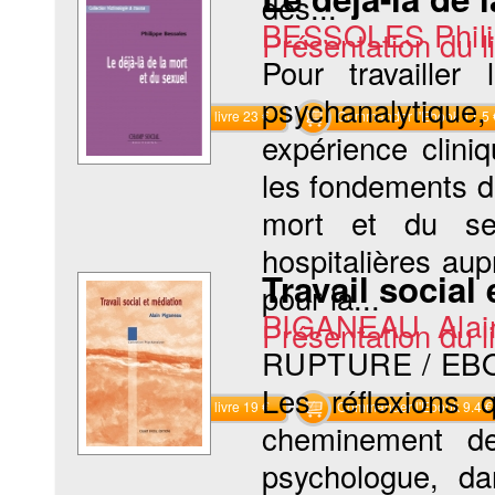
des...
BESSOLES Phili
Présentation du li
Pour travailler
psychanalytique,
Commander le livre 23 €
Commander l'Ebook 11.5 
expérience clin
les fondements de
mort et du sex
hospitalières aup
Travail social
pour la...
PIGANEAU Alai
Présentation du li
RUPTURE / EB
Les réflexions q
Commander le livre 19 €
Commander l'Ebook 9.4 €
cheminement de
psychologue, da