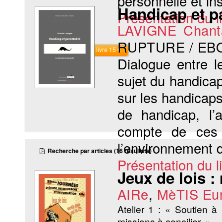
personnelle et ins
Handicap et pa
Présentation du li
LAVIGNE Chant
RUPTURE / EB
Commander le livre 15 €
Dialogue entre l
sujet du handicap
sur les handicaps
de handicap, l’
compte de ces 
l’environnement 
Recherche par articles (16 résultats)
Présentation du li
Jeux de lois :
AIRe
,
MèTIS Eu
Atelier 1 : « Soutien à
missions à concilier. »