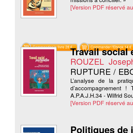
[Version PDF réservé a
Commander le livre 28 €
Commander l'Ebook 14 €
Travail social
ROUZEL Josep
RUPTURE / EB
L’analyse de la prati
d’accompagnement ! T
A.P.A.J.H.34 - Wilfrid So
[Version PDF réservé a
Politiques de