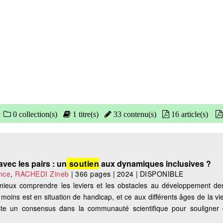
0 collection(s)
1 titre(s)
33 contenu(s)
16 article(s)
avec les pairs : un
soutien
aux dynamiques inclusives ?
nce
,
RACHEDI Zineb
|
366 pages
|
2024
|
DISPONIBLE
mieux comprendre les leviers et les obstacles au développement des
u moins est en situation de handicap, et ce aux différents âges de la vi
xiste un consensus dans la communauté scientifique pour souligner