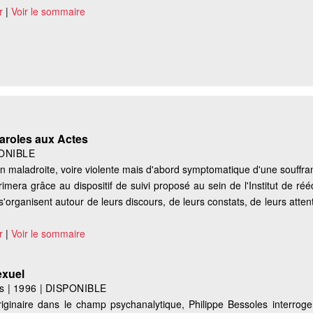
r
|
Voir le sommaire
 Paroles aux Actes
ONIBLE
ion maladroite, voire violente mais d'abord symptomatique d'une souffr
rimera grâce au dispositif de suivi proposé au sein de l'Institut de réé
'organisent autour de leurs discours, de leurs constats, de leurs atten
r
|
Voir le sommaire
exuel
s
|
1996
|
DISPONIBLE
’originaire dans le champ psychanalytique, Philippe Bessoles interroge