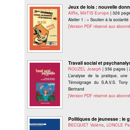
Jeux de lois : nouvelle don
AIRe
,
MèTIS Europe
|
326 pag
Atelier 1 : « Soutien à la scolari
[Version PDF réservé aux abonné
Travail social et psychanal
ROUZEL Joseph
|
356 pages
|
L’analyse de la pratique, une 
Témoignage du S.A.V.S. Tony La
Bertrand
[Version PDF réservé aux abonné
Politiques de jeunesse : le
BECQUET Valérie
,
LONCLE Pat