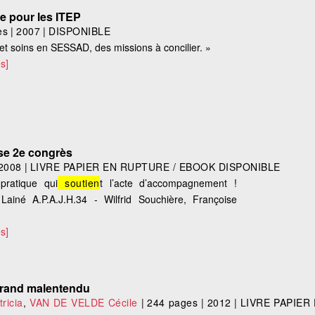
ne pour les ITEP
es
|
2007
|
DISPONIBLE
té et soins en SESSAD, des missions à concilier. »
s]
yse 2e congrès
2008
|
LIVRE PAPIER EN RUPTURE / EBOOK DISPONIBLE
pratique qui
soutien
t l’acte d’accompagnement !
iné A.P.A.J.H.34 - Wilfrid Souchière, Françoise
s]
 grand malentendu
ricia
,
VAN DE VELDE Cécile
|
244 pages
|
2012
|
LIVRE PAPIER