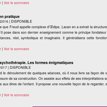
r
|
Voir le sommaire
en pratique
|
2016
|
DISPONIBLE
e que Freud appelle complexe d’Œdipe, Lacan en a extrait la structure 
l pose dans son dernier enseignement comme le principe fondateur 
ances, réel, symbolique et imaginaire. Il généralisera cette fonct
r
|
Voir le sommaire
psychothérapie. Les formes énigmatiques
2017
|
DISPONIBLE
 le déroulement de quelques séances, où il nous livre sa façon de vo
mesure de sa construction. On assiste aux effets de ses interprétations s
s aux dires de l’enfant. Il propose une nouvelle façon de le regarder, 
r
|
Voir le sommaire