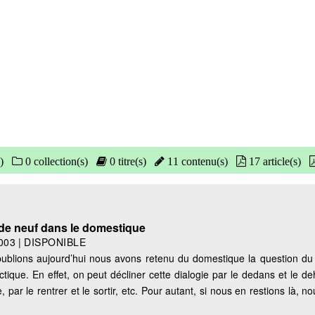
)
0 collection(s)
0 titre(s)
11 contenu(s)
17 article(s)
 de neuf dans le domestique
003
|
DISPONIBLE
ublions aujourd’hui nous avons retenu du domestique la question du
ique. En effet, on peut décliner cette dialogie par le dedans et le deh
, par le rentrer et le sortir, etc. Pour autant, si nous en restions là, n