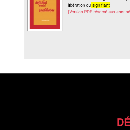
libération du
signifiant
[Version PDF réservé aux abonné
DÉ