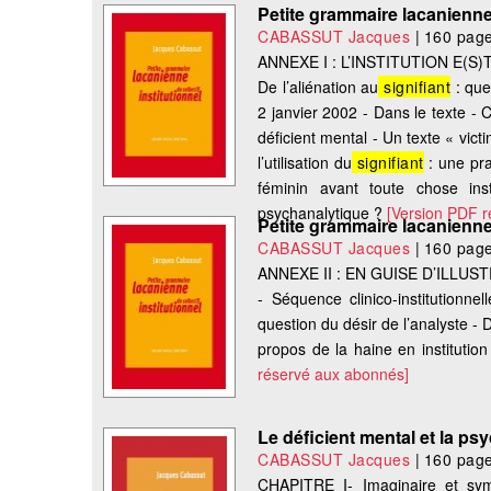
Petite grammaire lacanienne 
CABASSUT Jacques
|
160 pag
ANNEXE I : L’INSTITUTION E(S)
De l’aliénation au
signifiant
: que
2 janvier 2002 - Dans le texte - C
déficient mental - Un texte « vic
l’utilisation du
signifiant
: une pra
féminin avant toute chose inst
psychanalytique ?
[Version PDF 
Petite grammaire lacanienne 
CABASSUT Jacques
|
160 pag
ANNEXE II : EN GUISE D’ILLUS
- Séquence clinico-institutionnell
question du désir de l’analyste -
propos de la haine en institution 
réservé aux abonnés]
Le déficient mental et la p
CABASSUT Jacques
|
160 pag
CHAPITRE I- Imaginaire et symbo