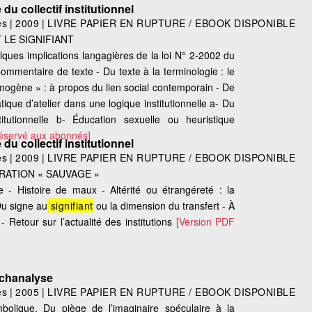
du collectif institutionnel
es
|
2009
|
LIVRE PAPIER EN RUPTURE / EBOOK DISPONIBLE
T LE SIGNIFIANT
lques implications langagières de la loi N° 2-2002 du
ommentaire de texte - Du texte à la terminologie : le
timogène » : à propos du lien social contemporain - De
tique d’atelier dans une logique institutionnelle a- Du
itutionnelle b- Éducation sexuelle ou heuristique
réservé aux abonnés]
du collectif institutionnel
es
|
2009
|
LIVRE PAPIER EN RUPTURE / EBOOK DISPONIBLE
TRATION « SAUVAGE »
e - Histoire de maux - Altérité ou étrangéreté : la
 Du signe au
signifiant
ou la dimension du transfert - À
- Retour sur l’actualité des institutions
[Version PDF
sychanalyse
es
|
2005
|
LIVRE PAPIER EN RUPTURE / EBOOK DISPONIBLE
lique. Du piège de l’imaginaire spéculaire à la