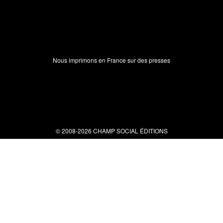
Nous imprimons en France sur des presses
© 2008-2026 CHAMP SOCIAL ÉDITIONS
Nous contacter
34 bis rue clérisseau - 30000 Nîmes
Tel : 04 66 29 10 04