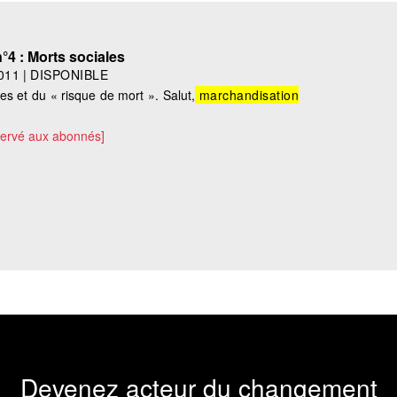
°4 : Morts sociales
011
|
DISPONIBLE
les et du « risque de mort ». Salut,
marchandisation
servé aux abonnés]
Devenez acteur du changement