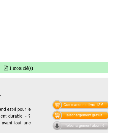
)
1 mots clé(s)
?
Commander le livre 12 €
nd est-il pour le
Téléchargement gratuit
ment durable » ?
 avant tout une
Téléchargement abonné