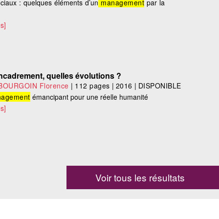
ciaux : quelques éléments d’un
management
par la
s]
cadrement, quelles évolutions ?
BOURGOIN Florence
|
112 pages
|
2016
|
DISPONIBLE
agement
émancipant pour une réelle humanité
s]
Voir tous les résultats