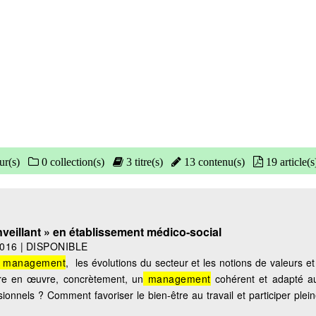
ur(s)
0 collection(s)
3 titre(s)
13 contenu(s)
19 article(s
veillant » en établissement médico-social
016
|
DISPONIBLE
management
, les évolutions du secteur et les notions de valeurs et 
re en œuvre, concrètement, un
management
cohérent et adapté au
ssionnels ? Comment favoriser le bien-être au travail et participer ple