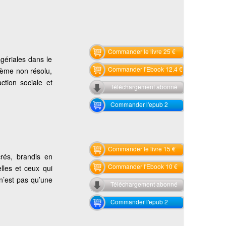
Commander le livre 25 €
gériales dans le
Commander l'Ebook 12.4 €
lème non résolu,
ction sociale et
Téléchargement abonné
Commander l'epub 2
Commander le livre 15 €
rés, brandis en
Commander l'Ebook 10 €
lles et ceux qui
 n’est pas qu’une
Téléchargement abonné
Commander l'epub 2