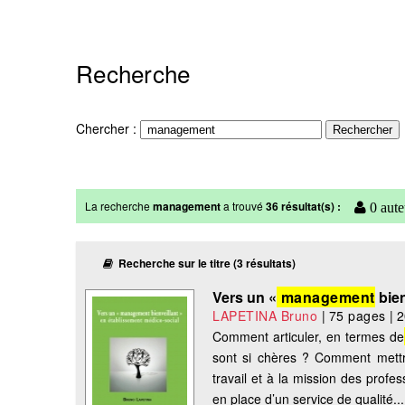
Recherche
Chercher :
La recherche
management
a trouvé
36 résultat(s) :
0 aute
Recherche sur le titre (3 résultats)
Vers un «
management
bien
LAPETINA Bruno
|
75 pages
|
2
Comment articuler, en termes de
sont si chères ? Comment mett
travail et à la mission des profe
en place d’un service de qualité...