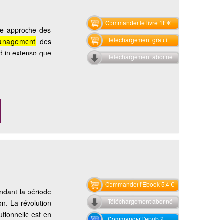
Commander le livre 18 €
une approche des
Téléchargement gratuit
nagement
des
rd in extenso que
Téléchargement abonné
Commander l'Ebook 5.4 €
ndant la période
Téléchargement abonné
on. La révolution
utionnelle est en
Commander l'epub 2