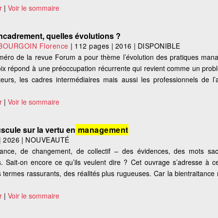
r
|
Voir le sommaire
cadrement, quelles évolutions ?
BOURGOIN Florence
|
112 pages
|
2016
|
DISPONIBLE
éro de la revue Forum a pour thème l’évolution des pratiques mana
oix répond à une préoccupation récurrente qui revient comme un prob
cteurs, les cadres intermédiaires mais aussi les professionnels de l’a
r
|
Voir le sommaire
scule sur la vertu en
management
|
2026
|
NOUVEAUTÉ
ance, de changement, de collectif – des évidences, des mots sac
 Sait-on encore ce qu’ils veulent dire ? Cet ouvrage s’adresse à ce
es termes rassurants, des réalités plus rugueuses. Car la bientraitance
r
|
Voir le sommaire