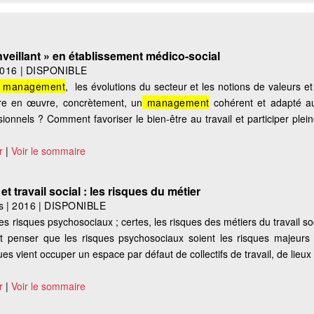
veillant » en établissement médico-social
016
|
DISPONIBLE
management
, les évolutions du secteur et les notions de valeurs et 
re en œuvre, concrètement, un
management
cohérent et adapté au
ssionnels ? Comment favoriser le bien-être au travail et participer ple
r
|
Voir le sommaire
et travail social : les risques du métier
s
|
2016
|
DISPONIBLE
es risques psychosociaux ; certes, les risques des métiers du travail soci
t penser que les risques psychosociaux soient les risques majeurs ;
es vient occuper un espace par défaut de collectifs de travail, de lieux
r
|
Voir le sommaire