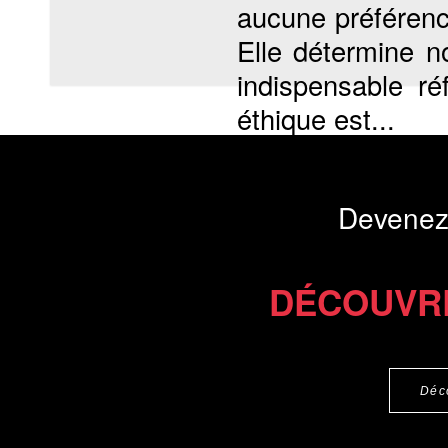
aucune préférenc
Elle détermine n
indispensable ré
éthique est...
Présentation du li
Devenez
Commander le livre 13 €
Commander l'Ebook 6 €
DÉCOUVR
Déc