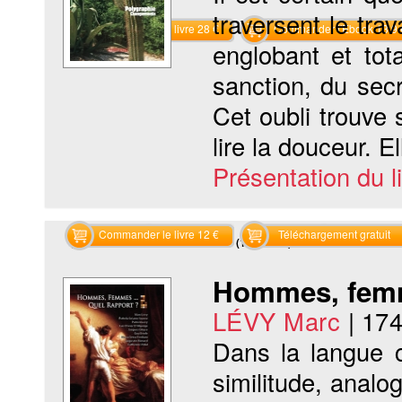
traversent le trav
Commander le livre 28 €
Commander l'Ebook 13.9 
englobant et tota
sanction, du secr
Cet oubli trouve 
lire la douceur. E
Présentation du li
Commander le livre 12 €
Téléchargement gratuit
Recherche sur les mots clés (1 résultat)
Hommes, femm
LÉVY Marc
|
174
Dans la langue c
similitude, analo