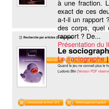
à une fraction. 
exact de ces de
a-t-il un rapport
des corps, quel 
rapport ? De...
Recherche par articles (3 résultats)
Présentation du li
Le sociographe
Le sociographe
Commander le livre 28 €
Commander l'Ebook 13.9 
Quand le jeu ne connait plus le h
Ludovic Blin
[Version PDF réserv
Commander le livre 12 €
Téléchargement gratuit