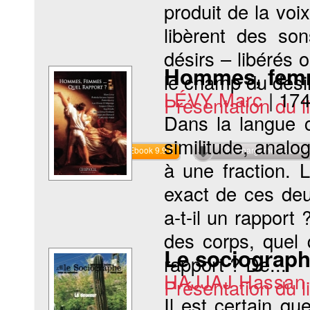
produit de la voi
libèrent des son
désirs – libérés o
Hommes, femm
le champ du désir
LÉVY Marc
|
174
Présentation du li
Dans la langue c
similitude, analo
Commander l'Ebook 9.9 €
Téléchargement abon
à une fraction. 
exact de ces de
a-t-il un rapport
des corps, quel 
Le sociograph
rapport ? De...
HAJJAJ Hassan
Présentation du li
Il est certain q