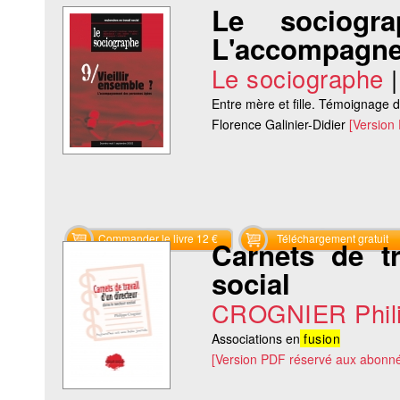
Le sociogr
L'accompagne
Le sociographe
Entre mère et fille. Témoignage 
Florence Galinier-Didier
[Version
Commander le livre 12 €
Téléchargement gratuit
Carnets de tr
social
CROGNIER Phil
Associations en
fusion
[Version PDF réservé aux abonné