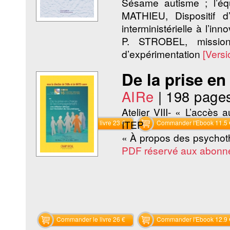
Sésame autisme ; l’éq
MATHIEU, Dispositif d
interministérielle à l’in
P. STROBEL, mission 
d’expérimentation
[Vers
De la prise e
AIRe
|
198 page
Atelier VIII- « L’accès
ITEP
Commander le livre 23 €
Commander l'Ebook 11.5 
« À propos des psycho
PDF réservé aux abonn
Commander le livre 26 €
Commander l'Ebook 12.9 