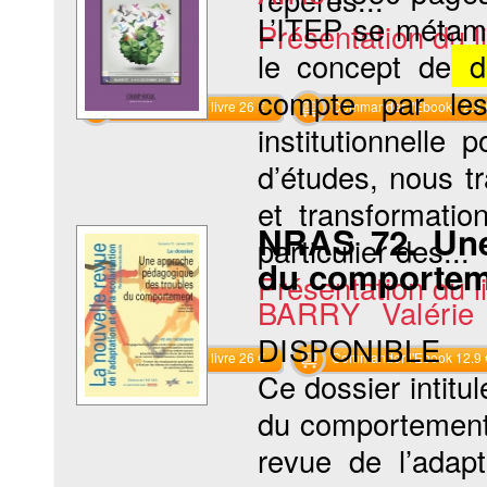
L’ITEP se métamo
Présentation du li
le concept de
di
compte par les
Commander le livre 26 €
Commander l'Ebook 12.9 
institutionnelle
d’études, nous tr
et transformatio
NRAS 72. Une
particulier des...
du comportem
Présentation du li
BARRY Valéri
DISPONIBLE
Commander le livre 26 €
Commander l'Ebook 12.9 
Ce dossier intitu
du comportement,
revue de l’adapt