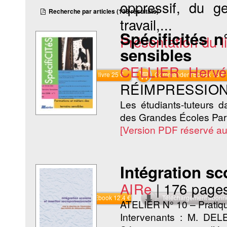
oppressif, du g
Recherche par articles (138 résultats)
travail,...
Spécificités n
Présentation du li
sensibles
CELLIER Hervé
Commander le livre 25 €
Commander l'Ebook 16 €
RÉIMPRESSION
Les étudiants-tuteurs d
des Grandes Écoles Par
[Version PDF réservé a
Intégration sc
AIRe
|
176 page
Commander l'Ebook 12.4 €
Téléchargement abon
ATELIER N° 10 – Pratiqu
Intervenants : M. D