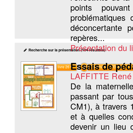
points pouvan
problématiques 
déconcertante p
repères...
Présentation du li
Recherche sur la présentation (104 résultats)
Essais de péda
Commander le livre 26 €
Commander l'Ebook 12.9 
LAFFITTE René
De la maternell
passant par tou
CM1), à travers 
et à quelles con
devenir un lieu 