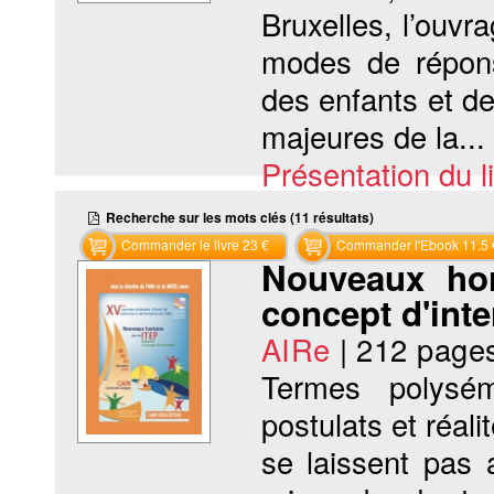
Bruxelles, l’ouv
modes de répons
des enfants et d
majeures de la...
Présentation du li
Recherche sur les mots clés (11 résultats)
Commander le livre 23 €
Commander l'Ebook 11.5 
Nouveaux hor
concept d'inte
AIRe
|
212 page
Termes polysém
postulats et réali
se laissent pas 