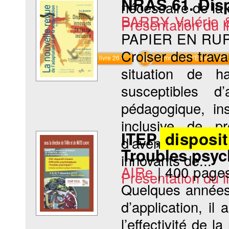
NRAS 61. Dispo
nécessaire de la c
BARRY Valérie
Présentation du li
PAPIER EN RU
Croiser des trava
Commander le livre 26 €
Commander l'Ebook 13 €
situation de h
susceptibles 
pédagogique, ins
inclusive de pr
ITEP,
disposit
d’avènement du s
Troubles psyc
innovants de...
AIRe
|
400 page
Présentation du li
Quelques années 
d’application, il
l’effectivité de 