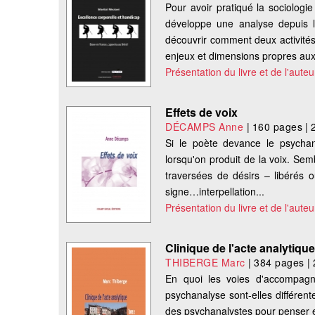
Pour avoir pratiqué la sociologie
développe une analyse depuis le
découvrir comment deux activités 
enjeux et dimensions propres aux
Présentation du livre et de l'auteu
Effets de voix
DÉCAMPS Anne
|
160 pages
|
Si le poète devance le psychan
lorsqu'on produit de la voix. Sem
traversées de désirs – libérés ou
signe…interpellation...
Présentation du livre et de l'auteu
Clinique de l'acte analytiqu
THIBERGE Marc
|
384 pages
|
En quoi les voies d'accompagn
psychanalyse sont-elles différente
des psychanalystes pour penser eu