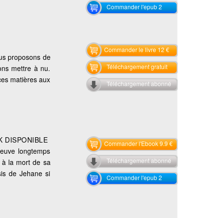
Commander l'epub 2
Commander le livre 12 €
nous proposons de
Téléchargement gratuit
ions mettre à nu.
 ces matières aux
Téléchargement abonné
K DISPONIBLE
Commander l'Ebook 9.9 €
reuve longtemps
Téléchargement abonné
 à la mort de sa
sis de Jehane si
Commander l'epub 2