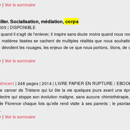
r
|
Voir le sommaire
ler. Socialisation, médiation,
corps
005
|
DISPONIBLE
quand il s'agit de l'enlever, il inspire sans doute moins quand nous 
les matières tissées se cachent de multiples réalités que nous souhait
 se dévoilent les rouages, les enjeux de ce que nous portons, ôtons, de
r
|
Voir le sommaire
incent
|
248 pages
|
2014
|
LIVRE PAPIER EN RUPTURE / EBOO
cancer de Tristane qui lui ôte la vie quelques jours avant une ép
Electre qui stoppe son évolution maligne, sans aucune chimiothérapie,
 Florence chaque fois qu’elle rend visite à ses parents ; le psoria
.
r
|
Voir le sommaire