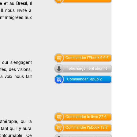
 et au Brésil, il
Il nous invite à
ont intégrées aux
Commander l'Ebook 9.9 €
s qui s'engagent
Téléchargement abonné
tés, des visions,
La voix nous fait
Commander l'epub 2
Commander le livre 27 €
thérapie, ou la
Commander l'Ebook 13 €
tant qu'il y aura
ncontournable. Ce