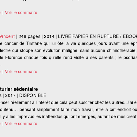
r
|
Voir le sommaire
incent
|
248 pages
|
2014
|
LIVRE PAPIER EN RUPTURE / EBOO
cancer de Tristane qui lui ôte la vie quelques jours avant une ép
Electre qui stoppe son évolution maligne, sans aucune chimiothérapie,
 Florence chaque fois qu’elle rend visite à ses parents ; le psoria
.
r
|
Voir le sommaire
urier sédentaire
s
|
2017
|
DISPONIBLE
er réellement à l’intérêt que cela peut susciter chez les autres. J’ai écrit
outenu… pensant simplement faire mon travail, être à cet endroit où
 il y a les imprévus les inattendus qui ont émergés, autant de mes créati
r
|
Voir le sommaire