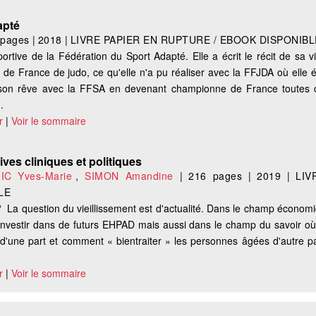
apté
 pages
|
2018
|
LIVRE PAPIER EN RUPTURE / EBOOK DISPONIBL
portive de la Fédération du Sport Adapté. Elle a écrit le récit de sa v
de France de judo, ce qu'elle n'a pu réaliser avec la FFJDA où elle é
r son rêve avec la FFSA en devenant championne de France toutes c
.
r
|
Voir le sommaire
tives cliniques et politiques
IC Yves-Marie
,
SIMON Amandine
|
216 pages
|
2019
|
LIV
LE
i ? La question du vieillissement est d'actualité. Dans le champ économ
à investir dans de futurs EHPAD mais aussi dans le champ du savoir où
 d'une part et comment « bientraiter » les personnes âgées d'autre pa
r
|
Voir le sommaire