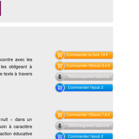
Commander le livre 19 €
ncontre avec les
Commander l'Ebook 9.4 €
les obligeant à
ce texte à travers
Téléchargement abonné
Commander l'epub 2
Commander l'Ebook 7.8 €
 nuit – dans un
Téléchargement abonné
soin à caractère
 action éducative
Commander l'epub 2