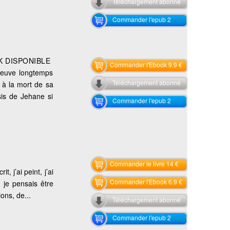
Téléchargement abonné
Commander l'epub 2
K DISPONIBLE
Commander l'Ebook 9.9 €
reuve longtemps
Téléchargement abonné
 à la mort de sa
sis de Jehane si
Commander l'epub 2
Commander le livre 14 €
, j’ai peint, j’ai
Commander l'Ebook 6.9 €
 je pensais être
ons, de...
Téléchargement abonné
Commander l'epub 2