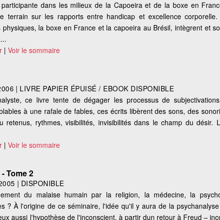
 participante dans les milieux de la Capoeira et de la boxe en France
 terrain sur les rapports entre handicap et excellence corporelle. 
physiques, la boxe en France et la capoeira au Brésil, intègrent et s
...
r
|
Voir le sommaire
2006
|
LIVRE PAPIER ÉPUISÉ / EBOOK DISPONIBLE
alyste, ce livre tente de dégager les processus de subjectivation
blables à une rafale de fables, ces écrits libèrent des sons, des sonori
 retenus, rythmes, visibilités, invisibilités dans le champ du désir. 
r
|
Voir le sommaire
e - Tome 2
2005
|
DISPONIBLE
ement du malaise humain par la religion, la médecine, la psycho
s ? À l'origine de ce séminaire, l'idée qu'il y aura de la psychanalyse 
x aussi l'hypothèse de l'inconscient, à partir dun retour à Freud – i