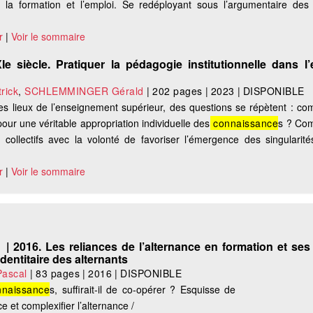
tre la formation et l’emploi. Se redéployant sous l’argumentaire des 
r
|
Voir le sommaire
 siècle. Pratiquer la pédagogie institutionnelle dans l
rick
,
SCHLEMMINGER Gérald
|
202 pages
|
2023
|
DISPONIBLE
es lieux de l’enseignement supérieur, des questions se répètent : c
ur une véritable appropriation individuelle des
connaissance
s ? Co
collectifs avec la volonté de favoriser l’émergence des singularité
r
|
Voir le sommaire
 | 2016. Les reliances de l’alternance en formation et ses 
dentitaire des alternants
ascal
|
83 pages
|
2016
|
DISPONIBLE
naissance
s, suffirait-il de co-opérer ? Esquisse de
ce et complexifier l’alternance /