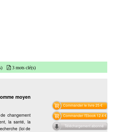
s)
3 mots clé(s)
u comme moyen
Commander le livre 25 €
t de changement
Commander l'Ebook 12.4 €
nt, la santé, la
Téléchargement abonné
recherche (loi de