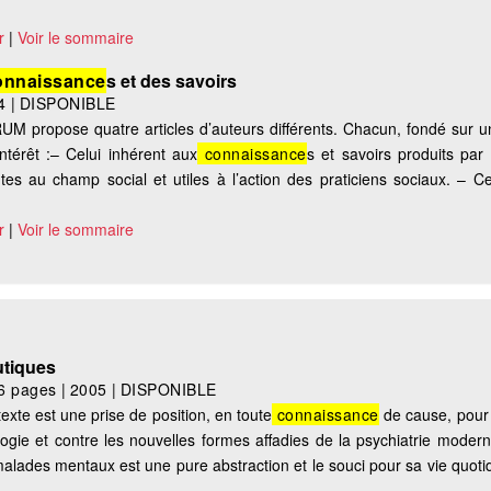
r
|
Voir le sommaire
nnaissance
s et des savoirs
4
|
DISPONIBLE
M propose quatre articles d’auteurs différents. Chacun, fondé sur
ntérêt :– Celui inhérent aux
connaissance
s et savoirs produits par
tes au champ social et utiles à l’action des praticiens sociaux. – Ce
r
|
Voir le sommaire
utiques
6 pages
|
2005
|
DISPONIBLE
exte est une prise de position, en toute
connaissance
de cause, pour 
ogie et contre les nouvelles formes affadies de la psychiatrie modern
malades mentaux est une pure abstraction et le souci pour sa vie quot
..