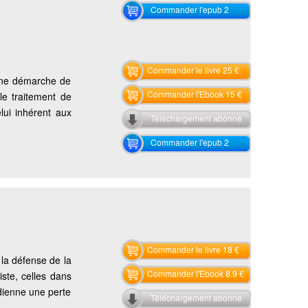
Commander l'epub 2
Commander le livre 25 €
 une démarche de
Commander l'Ebook 15 €
 le traitement de
lui inhérent aux
Téléchargement abonné
Commander l'epub 2
Commander le livre 18 €
la défense de la
Commander l'Ebook 8.9 €
iste, celles dans
idienne une perte
Téléchargement abonné