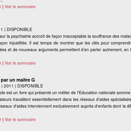
r
|
Voir le sommaire
11
|
DISPONIBLE
ur la psychiatrie accroît de façon inacceptable la souffrance des malad
 façon injustifiée. Il est temps de montrer que les clés pour comprendr
idées et de nouveaux arguments permettent d’en parler autrement, en
r
|
Voir le sommaire
 par un maître G
s
|
2011
|
DISPONIBLE
cole est un livre qui présente un métier de l'Education nationale somm
eurs travaillent essentiellement dans les réseaux d'aides spécialisé
éseaux d'aides interviennent exclusivement auprès d'enfants dont la diff
r
|
Voir le sommaire