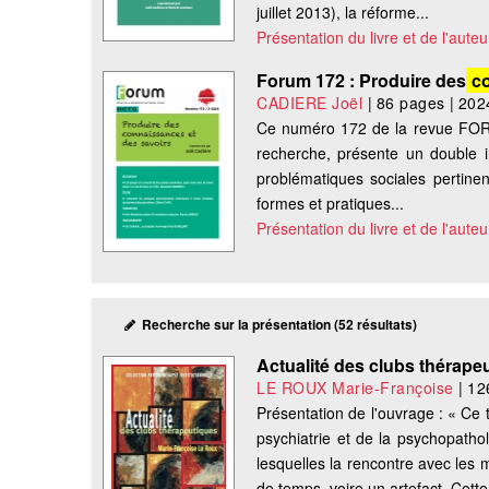
juillet 2013), la réforme...
Présentation du livre et de l'auteu
Forum 172 : Produire des
co
CADIERE Joël
|
86 pages
|
202
Ce numéro 172 de la revue FORU
recherche, présente un double i
problématiques sociales pertinen
formes et pratiques...
Présentation du livre et de l'auteu
Recherche sur la présentation (52 résultats)
Actualité des clubs thérape
LE ROUX Marie-Françoise
|
12
Présentation de l'ouvrage : « Ce t
psychiatrie et de la psychopathol
lesquelles la rencontre avec les 
de temps, voire un artefact. Cette.