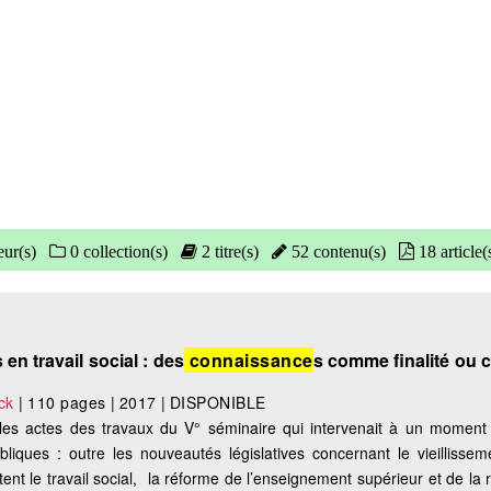
eur(s)
0 collection(s)
2 titre(s)
52 contenu(s)
18 article(
n travail social : des
connaissance
s comme finalité o
ck
|
110 pages
|
2017
|
DISPONIBLE
les actes des travaux du V° séminaire qui intervenait à un momen
liques : outre les nouveautés législatives concernant le vieillisseme
tent le travail social, la réforme de l’enseignement supérieur et de la 