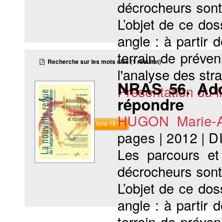
décrocheurs sont 
L’objet de ce do
angle : à partir 
terrain de préve
Recherche sur les mots clés (1 résultat)
l'analyse des strat
NRAS 56. Ado
Présentation du li
répondre
HUGON Marie-
Commander le livre 18 €
pages
|
2012
|
D
Les parcours et 
décrocheurs sont 
L’objet de ce do
angle : à partir 
terrain de préve