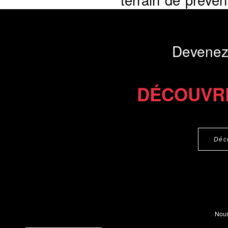
l'analyse des strat
Présentation du li
Devenez
Commander le livre 18 €
DÉCOUVR
Déc
Nous