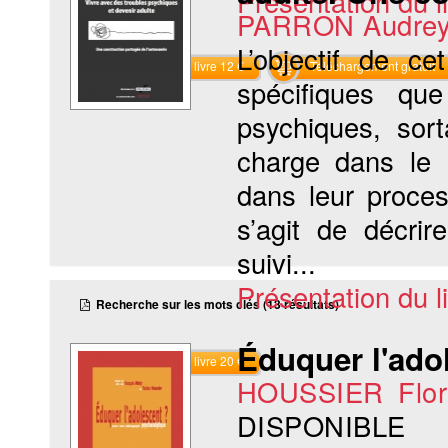
Présentation du li
PARRON Audre
L’objectif de c
Commander le livre 12 €
Téléchargement gratuit
spécifiques qu
psychiques, sort
charge dans le s
dans leur proces
s’agit de décrir
suivi...
Présentation du li
Recherche sur les mots clés (13 résultats)
Éduquer l'ado
Commander le livre 20 €
HOUSSIER Flor
DISPONIBLE