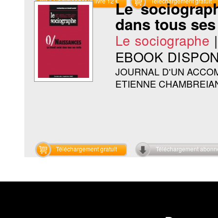
Commander le livre 12 €
Téléchargement gratuit
Le sociograph
dans tous ses 
Le sociographe
EBOOK DISPON
JOURNAL D'UN ACCO
ETIENNE CHAMBREIA
Téléchargement gratuit
Téléchargement abon