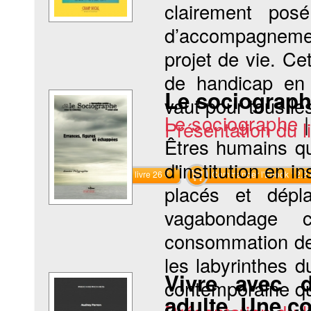
clairement pos
d’accompagneme
projet de vie. Ce
de handicap en 
Le sociograph
vaut pour tous les
Le sociographe
Présentation du li
Êtres humains qui
d'institution en in
Commander le livre 26 €
Commander l'Ebook 12.9 
placés et dépl
vagabondage 
consommation de 
les labyrinthes d
Vivre avec d
contemporaine qui
adulte. Une c