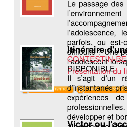
Le passage des o
l’environnem
l’accompagne
l’adolescence, 
parfois, ou est
Itinéraire d'u
difficulté ? Une 
CONTESTIN-BER
l’adolescent lorsq
DISPONIBLE
Présentation du li
Il s’agit d’un 
d’instantanés pri
Commander le livre 16 €
Commander l'Ebook 7.9 €
expériences de
professionnelle
développer et bo
Victor ou l'a
: la place de l’édu