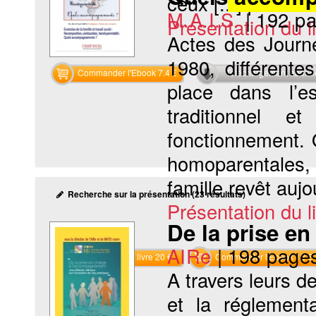
ceux [...] pour la..
M.A.I.S.
|
192 p
Présentation du li
Actes des Journ
1980, différente
Commander l'Ebook 7.4 €
Téléchargement abon
place dans l’e
traditionnel e
fonctionnement. 
homoparentales,
famille revêt aujo
Recherche sur la présentation (23 résultats)
Présentation du li
De la prise e
AIRe
|
198 page
Commander le livre 20 €
Commander l'Ebook 12 €
A travers leurs d
et la réglement