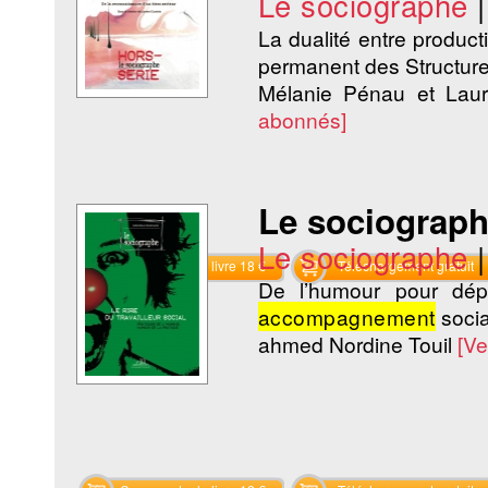
Le sociographe
La dualité entre product
permanent des Structures 
Mélanie Pénau et La
abonnés]
Le sociographe
Le sociographe
Commander le livre 18 €
Téléchargement gratuit
De l’humour pour dé
accompagnement
socia
ahmed Nordine Touil
[Ve