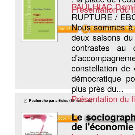
PAULHIAC Domi
Présentation du li
RUPTURE / EB
Nous sommes à S
Commander le livre 15 €
Commander l'Ebook 7.4 €
deux saisons du 
contrastes au c
d’accompagnement
constellation de 
démocratique po
plus près du...
Présentation du li
Recherche par articles (39 résultats)
Le sociograph
Commander l'Ebook 7.8 €
Téléchargement abon
de l'économie 