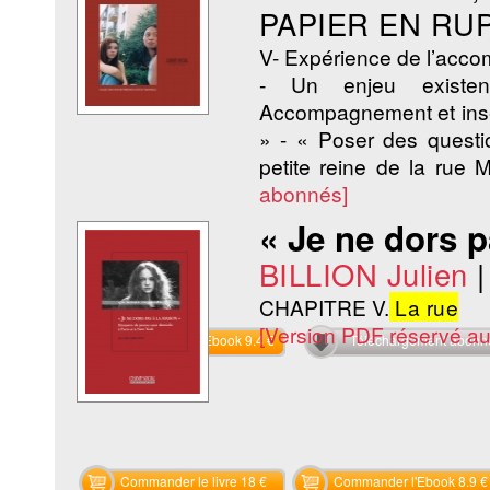
PAPIER EN RU
V- Expérience de l’acc
- Un enjeu existent
Accompagnement et insert
» - « Poser des questi
petite reine de la rue 
abonnés]
« Je ne dors p
BILLION Julien
CHAPITRE V.
La rue
[Version PDF réservé a
Commander l'Ebook 9.4 €
Téléchargement abon
Commander le livre 18 €
Commander l'Ebook 8.9 €