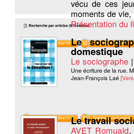
vécu de ces jeun
moments de vie, le
Présentation du li
Recherche par articles (6 résultats)
Le sociogra
Commander le livre 18 €
Commander l'Ebook 8.9 €
domestique
Le sociographe
Une écriture de la rue. 
Jean-François Laé
[Ver
Le travail soc
Commander le livre 12 €
Téléchargement gratuit
AVET Romuald