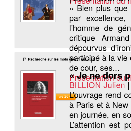
Présentation du li
« Bien plus que 
par excellence, l
l’homme de gén
critique Arman
dépourvus d’iron
participé à la vie
Recherche sur les mots clés (1 résultat)
de cour, ses...
« Je ne dors p
Présentation du li
BILLION Julien
L’ouvrage rend c
Commander le livre 26 €
à Paris et à New 
en journée, en so
L’attention est 