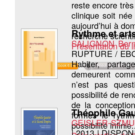
reste encore très
clinique soit né
aujourd’hui à dom
Rythme et arts
recherche scienti
SALIGNON Bern
Présentation du li
RUPTURE / EB
Habiter, parta
Commander l'Ebook 6.9 €
Téléchargement abon
demeurent comm
n’est pas ques
possibilité de re
de la conception
Théophile Gau
formes le rythm
GEISLER-SZMU
possibilité infinie.
|
2013
|
DISPON