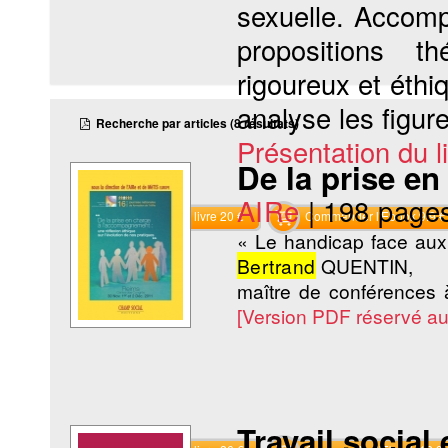
sexuelle. Accomp
propositions th
rigoureux et éthi
analyse les figure
Recherche par articles (8 résultats)
Présentation du li
De la prise e
AIRe
|
198 page
Commander le livre 20 €
Commander l'Ebook 9.9 €
« Le handicap face au
Bertrand
QUENTIN,
maître de conférences à
[Version PDF réservé a
Travail social