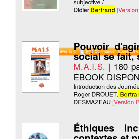
subjective /
Didier
Bertrand
[Versio
Pouvoir d'agi
Commander le livre 12 €
Commander l'Ebook 5.9 €
social se fait,
M.A.I.S.
|
180 p
EBOOK DISPON
Introduction des Journée
Roger DROUET,
Bertra
DESMAZEAU
[Version 
Éthiques inc
contextes et p