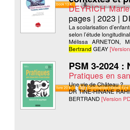
Commander l'Ebook 13 €
Téléchargement abon
DEYRICH Marie-
pages
|
2023
|
D
La scolarisation d’enfant
selon l’étude longitudina
Mélissa ARNETON, M
Bertrand
GEAY
[Versio
PSM 3-2024 : 
Pratiques en sa
Une vie de Château ?… E
Commander le livre 20 €
Commander l'Ebook 12 €
DR TINE-HINANE RAHI
BERTRAND
[Version P