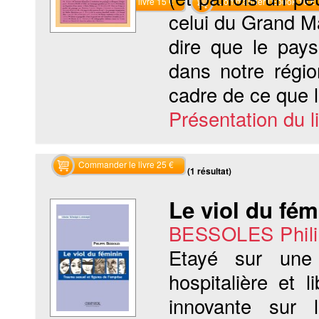
Commander le livre 15 €
Commander l'Ebook 10 €
celui du Grand M
dire que le pay
dans notre régio
cadre de ce que l
Présentation du li
Commander le livre 25 €
Recherche sur les mots clés (1 résultat)
Le viol du fém
BESSOLES Phili
Etayé sur une 
hospitalière et 
innovante sur l