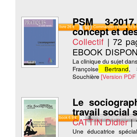
PSM 3-2017.
Commander le livre 26 €
Commander l'Ebook 12.9 
concept et des
Collectif
|
72 pa
EBOOK DISPON
La clinique du sujet da
Françoise
Bertrand
, 
Souchière
[Version PDF
Le sociograp
travail social 
Commander l'Ebook 6.9 €
Téléchargement abon
CATTIN Didier
|
Une éducatrice spécial