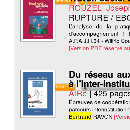
Commander le livre 26 €
Commander l'Ebook 12.9 
ROUZEL Josep
RUPTURE / EB
L’analyse de la pratiq
d’accompagnement ! T
A.P.A.J.H.34 - Wilfrid Sou
[Version PDF réservé a
Du réseau aux 
à l'inter-instit
Commander l'Ebook 11.9 €
Téléchargement abon
AIRe
|
425 page
Épreuves de coopération.
parcours interinstitutionne
Bertrand
RAVON
[Vers