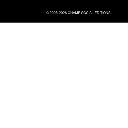
© 2008-2026 CHAMP SOCIAL ÉDITIONS
Nous contacter
34 bis rue clérisseau - 30000 Nîmes
Tel : 04 66 29 10 04
contact@champsocial.com
Liens utiles
À PROPOS
NEWSLETTER
LIENS
CGV