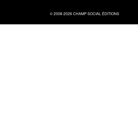
© 2008-2026 CHAMP SOCIAL ÉDITIONS
Nous contacter
34 bis rue clérisseau - 30000 Nîmes
Tel : 04 66 29 10 04
contact@champsocial.com
Liens utiles
À PROPOS
NEWSLETTER
LIENS
CGV