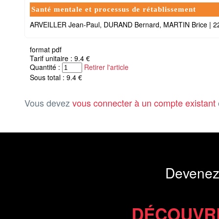
Santé mentale et processus de rétablissement
ARVEILLER Jean-Paul, DURAND Bernard, MARTIN Brice
|
2
format pdf
Tarif unitaire : 9.4 €
Quantité :
Retirer l'article
Sous total : 9.4 €
Vous devez
vous connecter à un compte existant
Devenez
DÉCOUVR