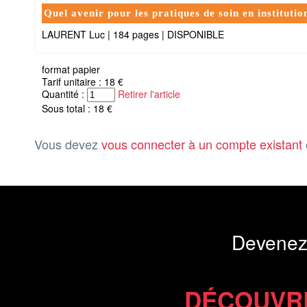
Quel avenir pour les pratiques de soin en institutio
LAURENT Luc
|
184 pages
|
DISPONIBLE
format papier
Tarif unitaire : 18 €
Quantité :
Retirer l'article
Sous total : 18 €
Vous devez
vous connecter à un compte existant
Devenez
DÉCOUVR