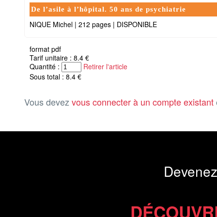
De l’asile à l’hôpital. 50 ans de psychiatrie
NIQUE Michel
|
212 pages
|
DISPONIBLE
format pdf
Tarif unitaire : 8.4 €
Quantité :
Retirer l'article
Sous total : 8.4 €
Vous devez
vous connecter à un compte existant
Devenez
DÉCOUVR