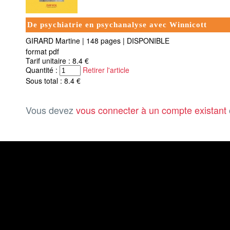
De psychiatrie en psychanalyse avec Winnicott
GIRARD Martine
|
148 pages
|
DISPONIBLE
format pdf
Tarif unitaire : 8.4 €
Quantité :
Retirer l'article
Sous total : 8.4 €
Vous devez
vous connecter à un compte existant