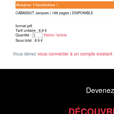
Bonjour l’institution !
CABASSUT Jacques
|
188 pages
|
DISPONIBLE
format pdf
Tarif unitaire : 8.9 €
Quantité :
Retirer l'article
Sous total : 8.9 €
Vous devez
vous connecter à un compte existant
Devenez
DÉCOUVR