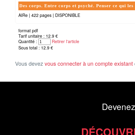
Des corps. Entre corps et psyché. Penser ce qui les
AIRe
|
422 pages
|
DISPONIBLE
format pdf
Tarif unitaire : 12.9 €
Quantité :
Retirer l'article
Sous total : 12.9 €
Vous devez
vous connecter à un compte existant
Devenez
DÉCOUVR