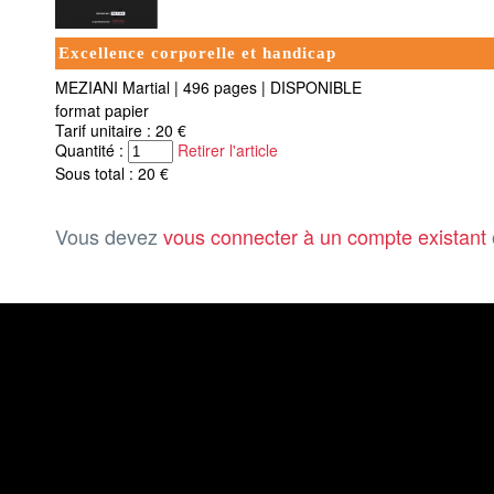
Excellence corporelle et handicap
MEZIANI Martial
|
496 pages
|
DISPONIBLE
format papier
Tarif unitaire : 20 €
Quantité :
Retirer l'article
Sous total : 20 €
Vous devez
vous connecter à un compte existant