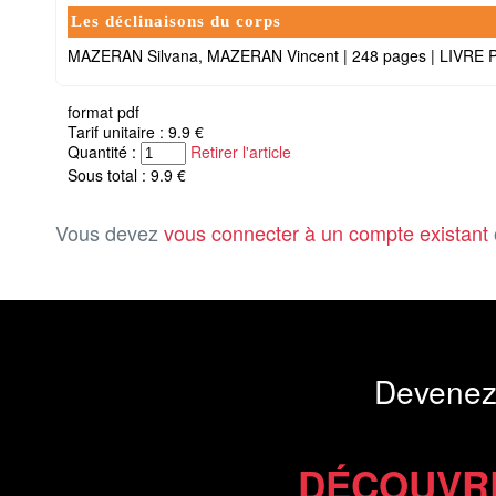
Les déclinaisons du corps
MAZERAN Silvana, MAZERAN Vincent
|
248 pages
|
LIVRE 
format pdf
Tarif unitaire : 9.9 €
Quantité :
Retirer l'article
Sous total : 9.9 €
Vous devez
vous connecter à un compte existant
Devenez
DÉCOUVR