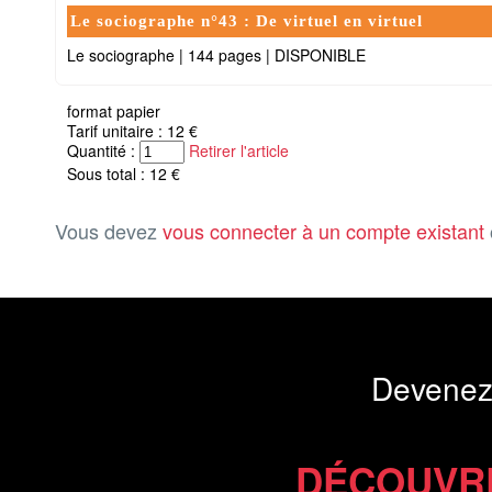
Le sociographe n°43 : De virtuel en virtuel
Le sociographe
|
144 pages
|
DISPONIBLE
format papier
Tarif unitaire : 12 €
Quantité :
Retirer l'article
Sous total : 12 €
Vous devez
vous connecter à un compte existant
Devenez
DÉCOUVR