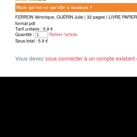
Mais qu'est-ce qu'elle a maman ?
FERRON Véronique, GUÉRIN Julie
|
32 pages
|
LIVRE PAPIE
format pdf
Tarif unitaire : 5.9 €
Quantité :
Retirer l'article
Sous total : 5.9 €
Vous devez
vous connecter à un compte existant